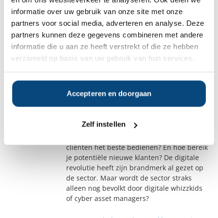
Vermogensbeheer.nl gaat vanaf vandaag de
informatie over uw gebruik van onze site met onze
rendementen van vermogensbeheerders
partners voor social media, adverteren en analyse. Deze
benchmarken zodat klanten beter kunnen
partners kunnen deze gegevens combineren met andere
inschatten of hun beheerder het nou goed
informatie die u aan ze heeft verstrekt of die ze hebben
of slecht doet. Sinds vorig jaar is de
verzameld op basis van uw gebruik van hun services.
vergelijkingssite voor
vermogensbeheerders bezig met het meten
van de klanttevredenheid.
Accepteren en doorgaan
Mens versus machine
The Asset:
05 november 2015
Zelf instellen
Er is een grote latente behoefte aan
vermogensbeheer. Maar hoe kun je
cliënten het beste bedienen? En hoe bereik
je potentiële nieuwe klanten? De digitale
revolutie heeft zijn brandmerk al gezet op
de sector. Maar wordt de sector straks
alleen nog bevolkt door digitale whizzkids
of cyber asset managers?