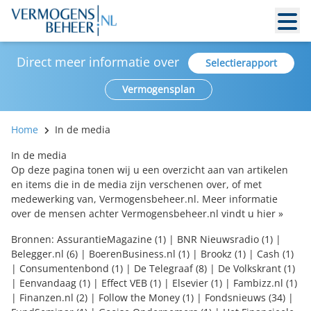
Direct meer informatie over
Selectierapport
Vermogensplan
Home
In de media
In de media
Op deze pagina tonen wij u een overzicht aan van artikelen
en items die in de media zijn verschenen over, of met
medewerking van, Vermogensbeheer.nl. Meer informatie
over de mensen achter Vermogensbeheer.nl vindt u
hier »
Bronnen:
AssurantieMagazine (1)
|
BNR Nieuwsradio (1)
|
Belegger.nl (6)
|
BoerenBusiness.nl (1)
|
Brookz (1)
|
Cash (1)
|
Consumentenbond (1)
|
De Telegraaf (8)
|
De Volkskrant (1)
|
Eenvandaag (1)
|
Effect VEB (1)
|
Elsevier (1)
|
Fambizz.nl (1)
|
Finanzen.nl (2)
|
Follow the Money (1)
|
Fondsnieuws (34)
|