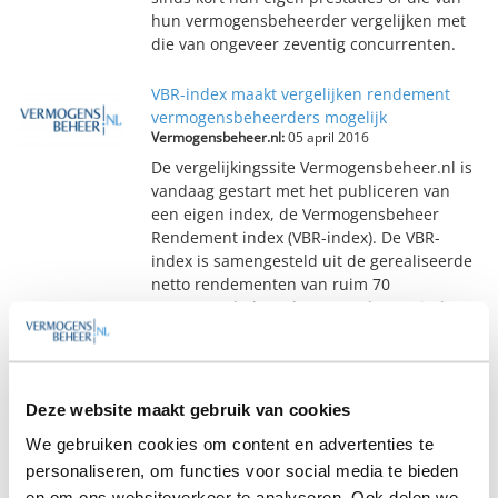
hun vermogensbeheerder vergelijken met
die van ongeveer zeventig concurrenten.
VBR-index maakt vergelijken rendement
vermogensbeheerders mogelijk
Vermogensbeheer.nl:
05 april 2016
De vergelijkingssite Vermogensbeheer.nl is
vandaag gestart met het publiceren van
een eigen index, de Vermogensbeheer
Rendement index (VBR-index). De VBR-
index is samengesteld uit de gerealiseerde
netto rendementen van ruim 70
vermogensbeheerders. Met de VBR-index
wordt het voor klanten van
vermogensbeheerders mogelijk de
prestaties van hun vermogensbeheerder te
vergelijken en beoordelen.
Deze website maakt gebruik van cookies
We gebruiken cookies om content en advertenties te
Vermogensbeheer.nl gaat rendementen
personaliseren, om functies voor social media te bieden
benchmarken
Fondsnieuws:
05 april 2016
en om ons websiteverkeer te analyseren. Ook delen we