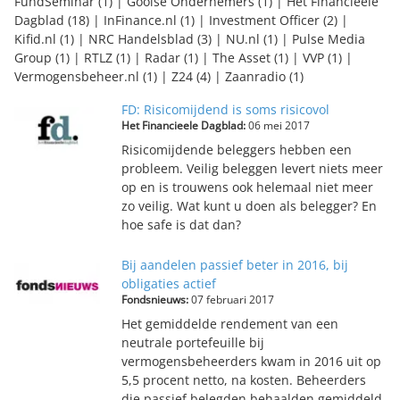
FundSeminar (1)
|
Gooise Ondernemers (1)
|
Het Financieele
Dagblad (18)
|
InFinance.nl (1)
|
Investment Officer (2)
|
Kifid.nl (1)
|
NRC Handelsblad (3)
|
NU.nl (1)
|
Pulse Media
Group (1)
|
RTLZ (1)
|
Radar (1)
|
The Asset (1)
|
VVP (1)
|
Vermogensbeheer.nl (1)
|
Z24 (4)
|
Zaanradio (1)
FD: Risicomijdend is soms risicovol
Het Financieele Dagblad:
06 mei 2017
Risicomijdende beleggers hebben een
probleem. Veilig beleggen levert niets meer
op en is trouwens ook helemaal niet meer
zo veilig. Wat kunt u doen als belegger? En
hoe safe is dat dan?
Bij aandelen passief beter in 2016, bij
obligaties actief
Fondsnieuws:
07 februari 2017
Het gemiddelde rendement van een
neutrale portefeuille bij
vermogensbeheerders kwam in 2016 uit op
5,5 procent netto, na kosten. Beheerders
die passief belegden behaalden gemiddeld