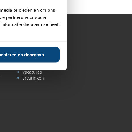
 media te bieden en om ons
ze partners voor social
nformatie die u aan ze heeft
Over ons
Ons verhaal
Team
In de media
Experts aan het woord
epteren en doorgaan
Persmap
Contact
Vacatures
r
Ervaringen