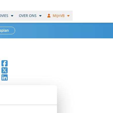
DVIES
OVER ONS
MijnVB
splan
Deel op Facebook
Deel op X
Deel op LinkedIn