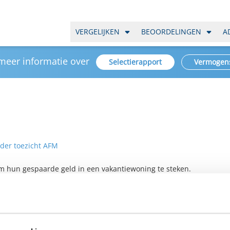
VERGELIJKEN
BEOORDELINGEN
A
 meer informatie over
Selectierapport
Vermogen
nder toezicht AFM
om hun gespaarde geld in een vakantiewoning te steken.
 de huisjes met veel tamtam aangeboden.