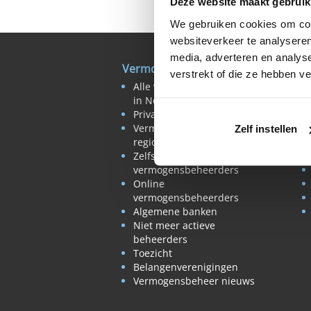
Deze website maakt gebruik
We gebruiken cookies om cont
websiteverkeer te analyseren
media, adverteren en analys
Vermogensbeheer
B
verstrekt of die ze hebben v
Alle vermogensbeheerders
in Nederland
Private banks
Vermogensbeheerders per
Zelf instellen
regio
Zelfstandige
vermogensbeheerders
Online
vermogensbeheerders
Algemene banken
Niet meer actieve
beheerders
Toezicht
Belangenverenigingen
Vermogensbeheer nieuws