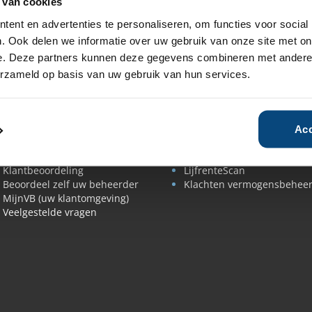
 van cookies
ent en advertenties te personaliseren, om functies voor social
. Ook delen we informatie over uw gebruik van onze site met on
e. Deze partners kunnen deze gegevens combineren met andere i
eoordelen & vergelijken
Advies & begeleiding
erzameld op basis van uw gebruik van hun services.
Rendement
SelectieRapport
vermogensbeheerders
Beleggingsvoorstel
Tips rendement vergelijken
beoordelen
De beste
Persoonlijke begeleiding
Acc
vermogensbeheerder
Kwartaalupdate
Expertbeoordeling
Vermogensplan
Klantbeoordeling
LijfrenteScan
Beoordeel zelf uw beheerder
Klachten vermogensbehee
MijnVB (uw klantomgeving)
Veelgestelde vragen