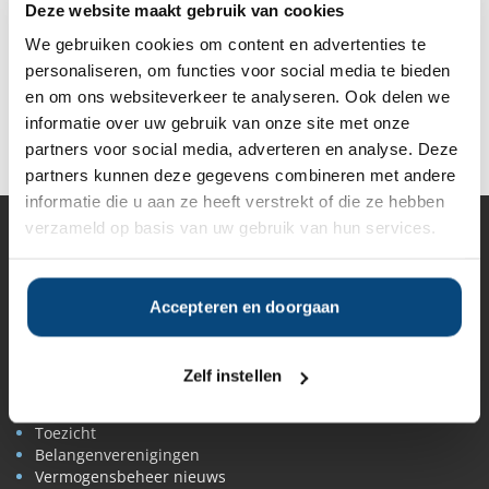
Deze website maakt gebruik van cookies
Vermenigvuldiging in welke vorm dan ook is alleen
toegestaan na voorafgaande schriftelijke toestemming door
We gebruiken cookies om content en advertenties te
de uitgever. U mag de informatie die u ter beschikking wordt
personaliseren, om functies voor social media te bieden
gesteld via deze website of via mailings van deze organisatie,
en om ons websiteverkeer te analyseren. Ook delen we
uitsluitend voor eigen doeleinden gebruiken. U onthoudt zich
informatie over uw gebruik van onze site met onze
van gebruik voor andere doeleinden, in het bijzonder de
commerciële exploitatie van deze informatie.
partners voor social media, adverteren en analyse. Deze
partners kunnen deze gegevens combineren met andere
informatie die u aan ze heeft verstrekt of die ze hebben
verzameld op basis van uw gebruik van hun services.
Vermogensbeheer
Alle vermogensbeheerders in Nederland
Private banks
Accepteren en doorgaan
Vermogensbeheerders per regio
Zelfstandige vermogensbeheerders
Online vermogensbeheerders
Zelf instellen
Algemene banken
Niet meer actieve beheerders
Toezicht
Belangenverenigingen
Vermogensbeheer nieuws