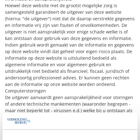
Hoewel deze website met de grootst mogelijke zorg is
samengesteld garandeert de uitgever van deze website
(hierna: "de uitgever") niet dat de daarop verstrekte gegevens
en informatie vrij zijn van fouten of onvolkomenheden. De
uitgever is niet aansprakelijk voor enige schade welke is of
kan ontstaan door gebruik van deze gegevens en informatie.
Indien gebruik wordt gemaakt van de informatie en gegevens
op deze website vindt dat geheel voor eigen risico plaats. De
informatie op deze website is uitsluitend bedoeld als
algemene informatie en voor algemeen gebruik en
uitdrukkelijk niet bedoeld als financieel, fiscaal, juridisch of
andersoortig professioneel advies. Er kunnen geen rechten
aan de informatie op onze website worden ontleend.
Computerstoringen
De uitgever aanvaardt geen aansprakelijkheid voor storingen
of andere technische mankementen (waaronder begrepen -
maar niet beperkt tot - virussen e.d.) welke bij u ontstaan als
gevolg van het bezoek van de website en/of websites
waarnaar op enige wijze wordt verwezen.
Auteursrecht en intellectuele eigendomsrechten
Het auteursrecht op deze website berust bij de uitgever.