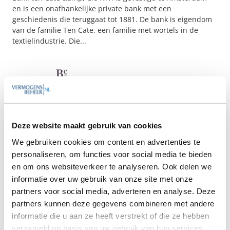
en is een onafhankelijke private bank met een
geschiedenis die teruggaat tot 1881. De bank is eigendom
van de familie Ten Cate, een familie met wortels in de
textielindustrie. Die...
Beaumont Capital
Deze website maakt gebruik van cookies
Maarssen
We gebruiken cookies om content en advertenties te
Beaumont Capital is als Dijkstra Beaumont Wealth
Management opgericht in 2006. In 2017 is Dijkstra
personaliseren, om functies voor social media te bieden
vertrokken en is de firma onder de naam van de eigenaar
en om ons websiteverkeer te analyseren. Ook delen we
verder gegaan en heeft het een nieuwe AFM vergunning
informatie over uw gebruik van onze site met onze
verkregen. De beheerder is actief...
partners voor social media, adverteren en analyse. Deze
partners kunnen deze gegevens combineren met andere
informatie die u aan ze heeft verstrekt of die ze hebben
verzameld op basis van uw gebruik van hun services.