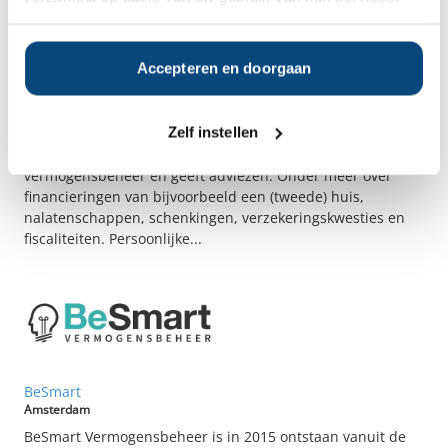
Beer & Van Stapele
Accepteren en doorgaan
Amsterdam
De Amsterdamse vermogensbeheerder Beer &amp; Van
Zelf instellen
Stapele Wealth Management heeft zich sinds 1994 volledig
toegelegd op ‘wealth management’. Hierbij biedt het
vermogensbeheer en geeft adviezen. Onder meer over
financieringen van bijvoorbeeld een (tweede) huis,
nalatenschappen, schenkingen, verzekeringskwesties en
fiscaliteiten. Persoonlijke...
BeSmart
Amsterdam
BeSmart Vermogensbeheer is in 2015 ontstaan vanuit de