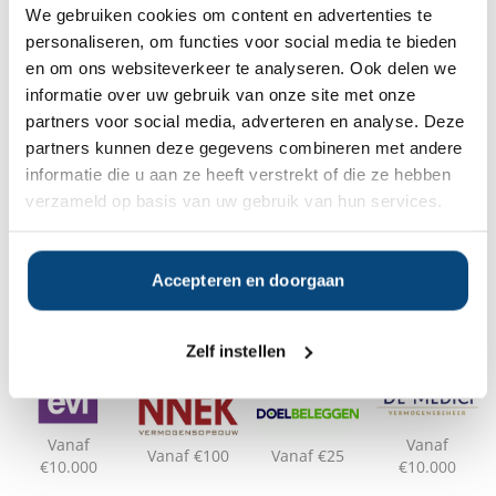
We gebruiken cookies om content en advertenties te
personaliseren, om functies voor social media te bieden
Op zoek naar de beste
en om ons websiteverkeer te analyseren. Ook delen we
vermogensbeheerder?
informatie over uw gebruik van onze site met onze
Bent u op zoek naar de voor u beste
partners voor social media, adverteren en analyse. Deze
vermogensbeheerder?
Vraag dan gratis en geheel vrijblijvend een
partners kunnen deze gegevens combineren met andere
SelectieRapport aan. Per e-mail ontvangt u
informatie die u aan ze heeft verstrekt of die ze hebben
een selectie van goede vermogensbeheerders die het
verzameld op basis van uw gebruik van hun services.
beste passen bij uw persoonlijke situatie, wensen en
voorkeuren.
Accepteren en doorgaan
Gratis Selectierapport
Zelf instellen
Anderen bekeken ook:
Vanaf
Vanaf
Vanaf €100
Vanaf €25
€10.000
€10.000