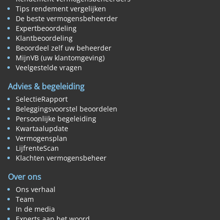
Tips rendement vergelijken
De beste vermogensbeheerder
Expertbeoordeling
Klantbeoordeling
Beoordeel zelf uw beheerder
MijnVB (uw klantomgeving)
Veelgestelde vragen
Advies & begeleiding
SelectieRapport
Beleggingsvoorstel beoordelen
Persoonlijke begeleiding
Kwartaalupdate
Vermogensplan
LijfrenteScan
Klachten vermogensbeheer
Over ons
Ons verhaal
Team
In de media
Experts aan het woord