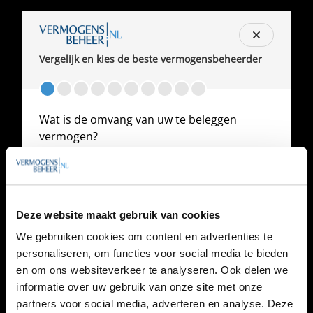
Vergelijk en kies de beste vermogensbeheerder
Wat is de omvang van uw te beleggen
vermogen?
€ 100.000 tot € 150.000
€ 150.000 tot € 250.000
€ 250.000 tot € 500.000
€ 500.000 tot € 1 miljoen
Deze website maakt gebruik van cookies
€ 1 miljoen tot € 2 miljoen
€ 2 miljoen tot € 5 miljoen
We gebruiken cookies om content en advertenties te
Meer dan € 5 miljoen
personaliseren, om functies voor social media te bieden
en om ons websiteverkeer te analyseren. Ook delen we
informatie over uw gebruik van onze site met onze
partners voor social media, adverteren en analyse. Deze