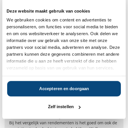
op basis van het hoogste rendement. Wij raden dit af.
Een hoog rendement impliceert meestal ook een hoger
Deze website maakt gebruik van cookies
risico. En risico's kunnen onrust en stress veroorzaken.
We gebruiken cookies om content en advertenties te
Het is daarbij erg lastig om rendementen en risico’s van
vermogensbeheerders onderling te vergelijken. Cijfers
personaliseren, om functies voor social media te bieden
zijn een momentopname en bieden uitsluitend inzicht in
en om ons websiteverkeer te analyseren. Ook delen we
de mate van het succes van het gevoerde
informatie over uw gebruik van onze site met onze
beleggingsbeleid over afgelopen periode. Hoe meer
partners voor social media, adverteren en analyse. Deze
meetmomenten er zijn, hoe meer voorspellende waarde
partners kunnen deze gegevens combineren met andere
de cijfers hebben. Beperk uw vergelijk daarom tot
informatie die u aan ze heeft verstrekt of die ze hebben
vermogensbeheerders die cijfers bieden over minimaal
verzameld op basis van uw gebruik van hun services.
de afgelopen drie jaren.
Vermogensbeheer.nl heeft de Vermogensbeheer
Rendement index (VBR-index©) ontwikkeld om
consumenten te helpen bij het vergelijken van het door
Accepteren en doorgaan
hun vermogensbeheerder gerealiseerde rendement. Het
eigen rendement kan zo vergeleken worden met het
door vermogensbeheerders gerealiseerde gemiddelde
Zelf instellen
netto rendement na kosten.
Vergelijk het gerealiseerde
rendement met de Vermogensbeheer Rendement index
.
Bij het vergelijk van rendementen is het goed om ook de