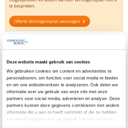
te bespreken.
Offerte Vermogensplan aanvragen
Verdient het Vermogensplan zich terug door een
hoger rendement?
Waarom heb ik hiervoor een vermogensplanner
Deze website maakt gebruik van cookies
nodig?
We gebruiken cookies om content en advertenties te
Kan ik voor een Vermogensplan ook bij een
personaliseren, om functies voor social media te bieden
vermogensbeheerder terecht?
en om ons websiteverkeer te analyseren. Ook delen we
informatie over uw gebruik van onze site met onze
U verkoopt dit als maatwerk, maar is het niet veel
standaardisatie?
partners voor social media, adverteren en analyse. Deze
partners kunnen deze gegevens combineren met andere
Wat is het juiste moment om een vermogensplanner
informatie die u aan ze heeft verstrekt of die ze hebben
in te schakelen?
verzameld op basis van uw gebruik van hun services.
Straks heb ik een Vermogensplan. En dan?