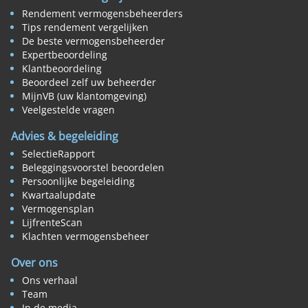
Rendement vermogensbeheerders
Tips rendement vergelijken
De beste vermogensbeheerder
Expertbeoordeling
Klantbeoordeling
Beoordeel zelf uw beheerder
MijnVB (uw klantomgeving)
Veelgestelde vragen
Advies & begeleiding
SelectieRapport
Beleggingsvoorstel beoordelen
Persoonlijke begeleiding
Kwartaalupdate
Vermogensplan
LijfrenteScan
Klachten vermogensbeheer
Over ons
Ons verhaal
Team
In de media