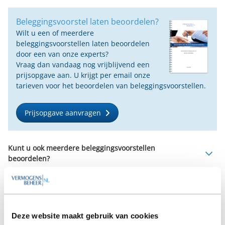
Beleggingsvoorstel laten beoordelen?
Wilt u een of meerdere
beleggingsvoorstellen laten beoordelen
door een van onze experts?
Vraag dan vandaag nog vrijblijvend een
prijsopgave aan. U krijgt per email onze
tarieven voor het beoordelen van beleggingsvoorstellen.
Prijsopgave aanvragen
Kunt u ook meerdere beleggingsvoorstellen
beoordelen?
Kunt u een voorbeeld noemen waarin het beoordelen
waardevol bleek?
Ik heb een financieel plan. Houdt uw beoordeling hier
Deze website maakt gebruik van cookies
rekening mee?