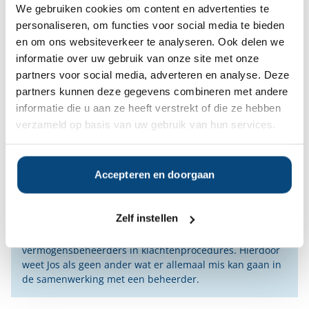
We gebruiken cookies om content en advertenties te
personaliseren, om functies voor social media te bieden
en om ons websiteverkeer te analyseren. Ook delen we
informatie over uw gebruik van onze site met onze
partners voor social media, adverteren en analyse. Deze
partners kunnen deze gegevens combineren met andere
informatie die u aan ze heeft verstrekt of die ze hebben
verzameld op basis van uw gebruik van hun services.
Senior vermogensbegeleider Jos Leeser
Jos Leeser heeft een achtergrond als
Accepteren en doorgaan
vermogensbeheerder en vermogensadviseur. Jos heeft
veel ervaring in het begeleiden van vermogende
particulieren, ondernemers en instellingen die op zoek
Zelf instellen
zijn naar een vermogensbeheerder.
Jos begeleidt ook klanten van banken en
vermogensbeheerders in klachtenprocedures. Hierdoor
weet Jos als geen ander wat er allemaal mis kan gaan in
de samenwerking met een beheerder.