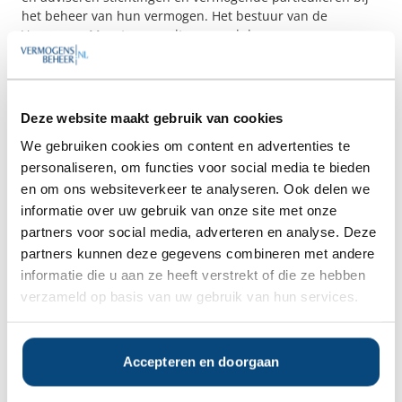
het beheer van hun vermogen. Het bestuur van de
VermogensMeesters wordt gevormd door...
Deze website maakt gebruik van cookies
We gebruiken cookies om content en advertenties te
personaliseren, om functies voor social media te bieden
Vladeracken
en om ons websiteverkeer te analyseren. Ook delen we
Den Haag
informatie over uw gebruik van onze site met onze
Vladeracken Vermogensbeheer is sinds 2020 onderdeel
van de Today's Group, een samensmelting van vier
partners voor social media, adverteren en analyse. Deze
vermogensbeheerders bestaande uit Mijn Effecten, Today's
partners kunnen deze gegevens combineren met andere
Vermogensbeheer, Fountain Capital en
informatie die u aan ze heeft verstrekt of die ze hebben
Vladeracken.Vladeracken Vermogensbeheer is een
verzameld op basis van uw gebruik van hun services.
vermogensbeheerder die kantoor houdt in Den Haag. De
onderneming is gestart in...
Accepteren en doorgaan