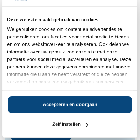
rapporten gratis beschikbaar, onder
andere over Vermogen in Balans.
Deze website maakt gebruik van cookies
Bent u hier mogelijk in geïnteresseerd?
We gebruiken cookies om content en advertenties te
personaliseren, om functies voor social media te bieden
Ja
Nee
en om ons websiteverkeer te analyseren. Ook delen we
informatie over uw gebruik van onze site met onze
partners voor social media, adverteren en analyse. Deze
Op zoek naar de beste
partners kunnen deze gegevens combineren met andere
vermogensbeheerder?
informatie die u aan ze heeft verstrekt of die ze hebben
Bent u op zoek naar de voor u beste
verzameld op basis van uw gebruik van hun services.
vermogensbeheerder?
Vraag dan gratis en geheel vrijblijvend een
SelectieRapport aan. Per e-mail ontvangt u
Accepteren en doorgaan
een selectie van goede vermogensbeheerders die het
beste passen bij uw persoonlijke situatie, wensen en
voorkeuren.
Zelf instellen
Gratis Selectierapport