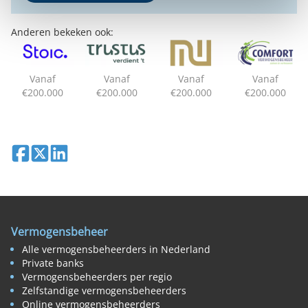
Anderen bekeken ook:
Vanaf
Vanaf
Vanaf
Vanaf
€200.000
€200.000
€200.000
€200.000
Deel op Facebook
Deel op X
Deel op LinkedIn
Vermogensbeheer
Alle vermogensbeheerders in Nederland
Private banks
Vermogensbeheerders per regio
Zelfstandige vermogensbeheerders
Online vermogensbeheerders