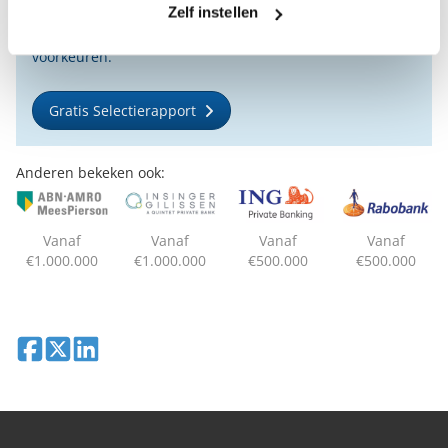
Zelf instellen
een selectie van goede vermogensbeheerders die het
beste passen bij uw persoonlijke situatie, wensen en
voorkeuren.
Gratis Selectierapport
Anderen bekeken ook:
Vanaf
Vanaf
Vanaf
Vanaf
€1.000.000
€1.000.000
€500.000
€500.000
Deel op Facebook
Deel op X
Deel op LinkedIn