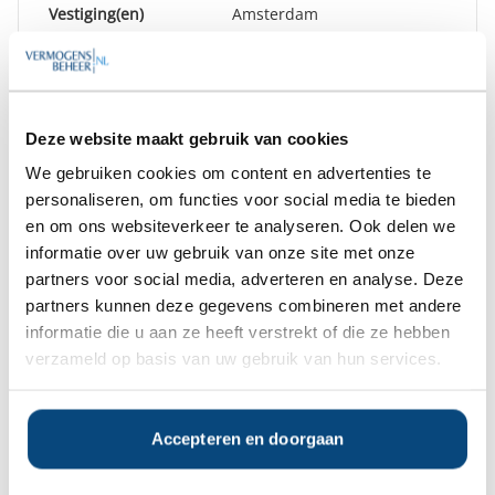
Vestiging(en)
Amsterdam
Goedemiddag
,
We hebben diverse onafhankelijke
Deze website maakt gebruik van cookies
rapporten over Bank ten Cate & Cie
We gebruiken cookies om content en advertenties te
gratis beschikbaar.
personaliseren, om functies voor social media te bieden
Bent u hier mogelijk in geïnteresseerd?
en om ons websiteverkeer te analyseren. Ook delen we
informatie over uw gebruik van onze site met onze
partners voor social media, adverteren en analyse. Deze
Ja
Nee
partners kunnen deze gegevens combineren met andere
informatie die u aan ze heeft verstrekt of die ze hebben
verzameld op basis van uw gebruik van hun services.
Op zoek naar de beste
vermogensbeheerder?
Bent u op zoek naar de voor u beste
Accepteren en doorgaan
vermogensbeheerder?
Vraag dan gratis en geheel vrijblijvend een
SelectieRapport aan. Per e-mail ontvangt u