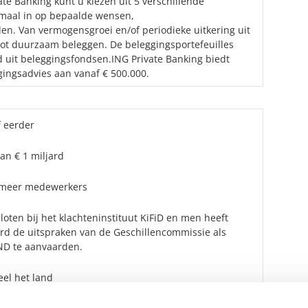
e Banking kunt u kiezen uit 5 verschillende
emaal in op bepaalde wensen,
len. Van vermogensgroei en/of periodieke uitkering uit
 tot duurzaam beleggen. De beleggingsportefeuilles
 uit beleggingsfondsen.ING Private Banking biedt
ngsadvies aan vanaf € 500.000.
f eerder
an € 1 miljard
 meer medewerkers
oten bij het klachteninstituut KiFiD en men heeft
ard de uitspraken van de Geschillencommissie als
D te aanvaarden.
eel het land