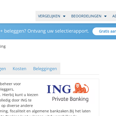
VERGELIJKEN
BEOORDELINGEN
A
+ beleggen? Ontvang uw selectierapport.
Gratis aa
king
gen
Kosten
Beleggingen
sbeheer voor
leggers,
. Hierbij kunt u kiezen
lledig door ING te
 op diverse andere
nning, fiscaliteit en algemene bankzaken.Bij het laten