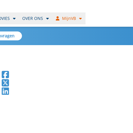
DVIES
OVER ONS
MijnVB
nvragen
Deel op Facebook
Deel op X
Deel op LinkedIn