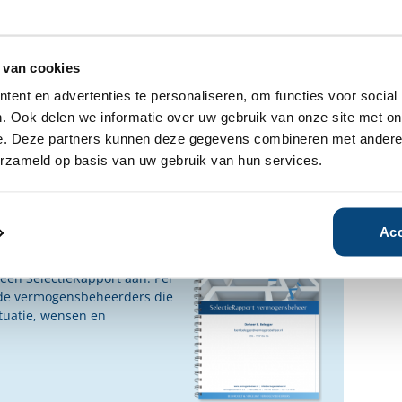
fhankelijke rapporten over ING
 van cookies
 beschikbaar.
ent en advertenties te personaliseren, om functies voor social
n geïnteresseerd?
. Ook delen we informatie over uw gebruik van onze site met on
e. Deze partners kunnen deze gegevens combineren met andere i
Ja
Nee
erzameld op basis van uw gebruik van hun services.
Acc
ensbeheerder?
vermogensbeheerder?
 een SelectieRapport aan. Per
oede vermogensbeheerders die
ituatie, wensen en