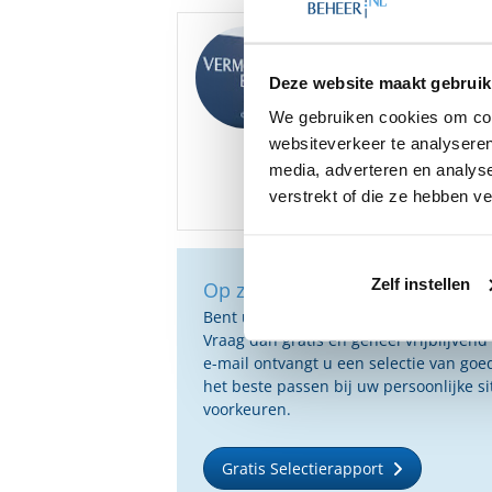
Goedemiddag
,
We hebben diverse ona
Deze website maakt gebruik
Private Banking gratis
We gebruiken cookies om cont
Bent u hier mogelijk i
websiteverkeer te analyseren
media, adverteren en analys
verstrekt of die ze hebben v
Zelf instellen
Op zoek naar de beste vermog
Bent u op zoek naar de voor u beste 
Vraag dan gratis en geheel vrijblijvend
e-mail ontvangt u een selectie van g
het beste passen bij uw persoonlijke s
voorkeuren.
Gratis Selectierapport