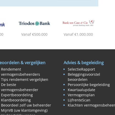
00
Vanaf €500.000
Vanaf €1.000.000
eoordelen & vergelijken
Advies & begeleiding
Rendement
SelectieRapport
vermogensbeheerders
Beleggingsvoorstel
Tips rendement vergelijken
beoordelen
De beste
Persoonlijke begeleiding
vermogensbeheerder
Kwartaalupdate
Expertbeoordeling
Vermogensplan
Klantbeoordeling
LijfrenteScan
Beoordeel zelf uw beheerder
Klachten vermogensbehee
MijnVB (uw klantomgeving)