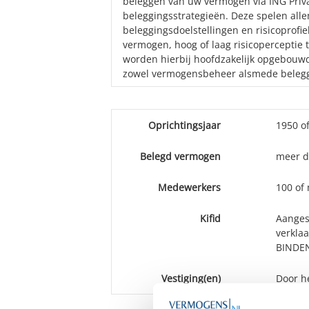
beleggen van uw vermogen via ING Privat
beleggingsstrategieën. Deze spelen all
beleggingsdoelstellingen en risicoprofie
vermogen, hoog of laag risicoperceptie
worden hierbij hoofdzakelijk opgebouwd
zowel vermogensbeheer alsmede beleggi
Oprichtingsjaar
1950 o
Belegd vermogen
meer d
Medewerkers
100 of
Kifid
Aangesl
verkla
BINDEN
Vestiging(en)
Door h