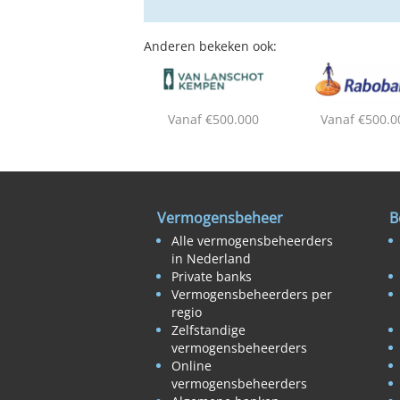
Anderen bekeken ook:
Vanaf €500.000
Vanaf €500.0
Vermogensbeheer
B
Alle vermogensbeheerders
in Nederland
Private banks
Vermogensbeheerders per
regio
Zelfstandige
vermogensbeheerders
Online
vermogensbeheerders