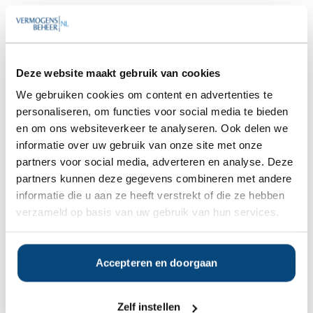
Goedemiddag
,
We hebben diverse onafhankelijke
rapporten over InsingerGilissen gratis
Deze website maakt gebruik van cookies
beschikbaar.
We gebruiken cookies om content en advertenties te
Bent u hier mogelijk in geïnteresseerd?
personaliseren, om functies voor social media te bieden
en om ons websiteverkeer te analyseren. Ook delen we
informatie over uw gebruik van onze site met onze
Ja
Nee
partners voor social media, adverteren en analyse. Deze
partners kunnen deze gegevens combineren met andere
informatie die u aan ze heeft verstrekt of die ze hebben
Op zoek naar de beste
verzameld op basis van uw gebruik van hun services.
vermogensbeheerder?
Bent u op zoek naar de voor u beste
vermogensbeheerder?
Accepteren en doorgaan
Vraag dan gratis en geheel vrijblijvend een
SelectieRapport aan. Per e-mail ontvangt u
een selectie van goede vermogensbeheerders die het
Zelf instellen
beste passen bij uw persoonlijke situatie, wensen en