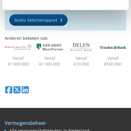
voorkeuren.
Gratis Selectierapport
Anderen bekeken ook:
Vanaf
Vanaf
Vanaf
Vanaf
€1.000.000
€1.000.000
€10.000
€500.000
Deel op Facebook
Deel op X
Deel op LinkedIn
Vermogensbeheer
Alle vermogensbeheerders in Nederland