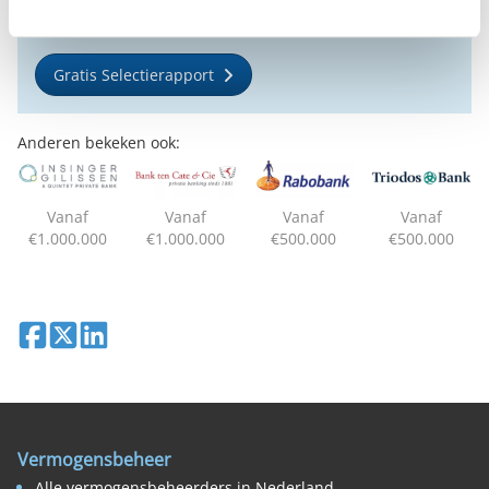
voorkeuren.
Gratis Selectierapport
Anderen bekeken ook:
Vanaf
Vanaf
Vanaf
Vanaf
€1.000.000
€1.000.000
€500.000
€500.000
Deel op Facebook
Deel op X
Deel op LinkedIn
Vermogensbeheer
Alle vermogensbeheerders in Nederland