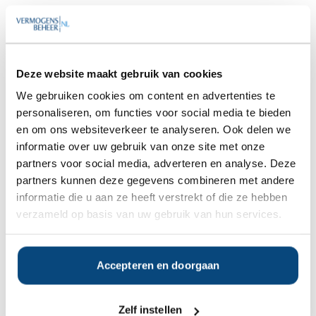
Goedemorgen
,
We hebben diverse onafhankelijke
rapporten over ABN AMRO
Deze website maakt gebruik van cookies
MeesPierson gratis beschikbaar.
We gebruiken cookies om content en advertenties te
Bent u hier mogelijk in geïnteresseerd?
personaliseren, om functies voor social media te bieden
en om ons websiteverkeer te analyseren. Ook delen we
informatie over uw gebruik van onze site met onze
Ja
Nee
partners voor social media, adverteren en analyse. Deze
partners kunnen deze gegevens combineren met andere
informatie die u aan ze heeft verstrekt of die ze hebben
Op zoek naar de beste
verzameld op basis van uw gebruik van hun services.
vermogensbeheerder?
Bent u op zoek naar de voor u beste
vermogensbeheerder?
Accepteren en doorgaan
Vraag dan gratis en geheel vrijblijvend een
SelectieRapport aan. Per e-mail ontvangt u
een selectie van goede vermogensbeheerders die het
Zelf instellen
beste passen bij uw persoonlijke situatie, wensen en