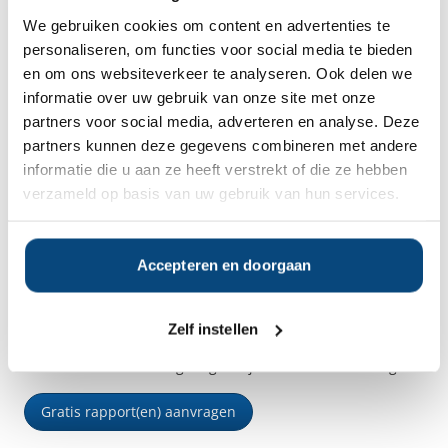
Telefoon
*
We gebruiken cookies om content en advertenties te
personaliseren, om functies voor social media te bieden
Nederland
+31
en om ons websiteverkeer te analyseren. Ook delen we
Email
*
informatie over uw gebruik van onze site met onze
partners voor social media, adverteren en analyse. Deze
partners kunnen deze gegevens combineren met andere
Wanneer bent u het beste telefonisch bereikbaar?
informatie die u aan ze heeft verstrekt of die ze hebben
verzameld op basis van uw gebruik van hun services.
Accepteren en doorgaan
Ja, ik ontvang graag het gratis Bedrijfsrapport en
Klanttevredenheidsrapport en geef
Zelf instellen
Vermogensbeheer.nl toestemming mij te mailen en te
bellen indien er nog vragen zijn over deze aanvraag.
Gratis rapport(en) aanvragen