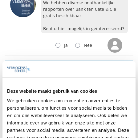
We hebben diverse onafhankelijke
rapporten over Bank ten Cate & Cie
gratis beschikbaar.
Bent u hier mogelijk in geïnteresseerd?
Ja
Nee
Op zoek naar de beste
vermogensbeheerder?
Bent u op zoek naar de voor u beste
vermogensbeheerder?
Deze website maakt gebruik van cookies
Vraag dan gratis en geheel vrijblijvend een
We gebruiken cookies om content en advertenties te
SelectieRapport aan. Per e-mail ontvangt u
personaliseren, om functies voor social media te bieden
een selectie van goede vermogensbeheerders die het
en om ons websiteverkeer te analyseren. Ook delen we
beste passen bij uw persoonlijke situatie, wensen en
voorkeuren.
informatie over uw gebruik van onze site met onze
partners voor social media, adverteren en analyse. Deze
partners kunnen deze gegevens combineren met andere