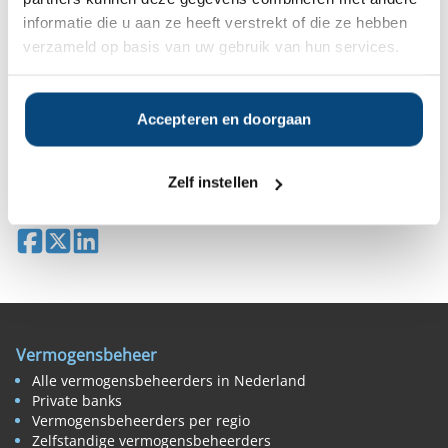
Gratis Selectierapport
informatie die u aan ze heeft verstrekt of die ze hebben
verzameld op basis van uw gebruik van hun services.
Anderen bekeken ook:
Accepteren en doorgaan
Vanaf
Vanaf
Vanaf
Vanaf
€1.000.000
€1.000.000
€500.000
€500.000
Zelf instellen
Deel op Facebook
Deel op X
Deel op LinkedIn
Vermogensbeheer
Alle vermogensbeheerders in Nederland
Private banks
Vermogensbeheerders per regio
Zelfstandige vermogensbeheerders