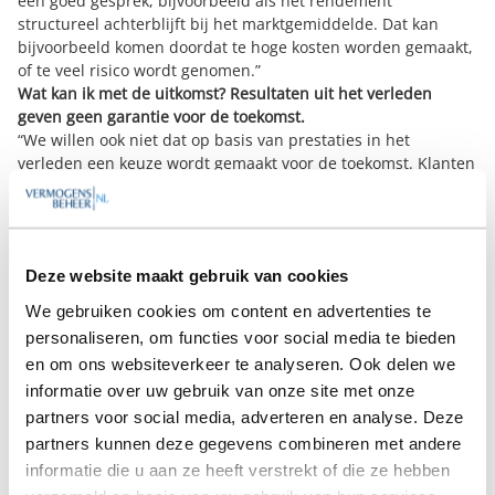
een goed gesprek, bijvoorbeeld als het rendement
structureel achterblijft bij het marktgemiddelde. Dat kan
bijvoorbeeld komen doordat te hoge kosten worden gemaakt,
of te veel risico wordt genomen.”
Wat kan ik met de uitkomst? Resultaten uit het verleden
geven geen garantie voor de toekomst.
“We willen ook niet dat op basis van prestaties in het
verleden een keuze wordt gemaakt voor de toekomst. Klanten
krijgen de kans om hun vermogensbeheerder te controleren.
Je wilt niet weten hoeveel mensen zich met een mooi praatje
laten afschepen, terwijl bij sommige beheerders het
eigenbelang te veel centraal staat; zij nemen teveel risico of
Deze website maakt gebruik van cookies
maken teveel kosten.”
Namen van vermogensbeheerders in combinatie met
We gebruiken cookies om content en advertenties te
rendementen laten jullie niet zien. Dat maakt overstappen
personaliseren, om functies voor social media te bieden
voor teleurgestelde beleggers niet eenvoudig.
en om ons websiteverkeer te analyseren. Ook delen we
“Ik begrijp je vraag, maar de beste vermogensbeheerder
informatie over uw gebruik van onze site met onze
bestaat niet. In sommige periodes presteert een beheerder
partners voor social media, adverteren en analyse. Deze
beter, in andere slechter. In 2015 heeft bijvoorbeeld een
aantal actieve vermogensbeheerders het beter dan
partners kunnen deze gegevens combineren met andere
gemiddeld gedaan, terwijl eerder passief vermogensbeheer
informatie die u aan ze heeft verstrekt of die ze hebben
de beste prestaties liet zien. Over meer dan de helft van de