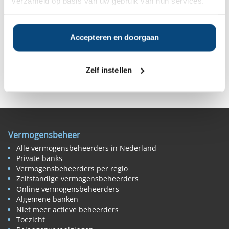
verzameld op basis van uw gebruik van hun services.
zeventig vermogensbeheerders die wij vergelijken, kan je
tevreden zijn. Zij presteren over een langere periode goed,
bij zowel een positieve als negatieve markt.”
Accepteren en doorgaan
Bron: Z24
Zelf instellen
Deel op Facebook
Deel op X
Deel op LinkedIn
Vermogensbeheer
Alle vermogensbeheerders in Nederland
Private banks
Vermogensbeheerders per regio
Zelfstandige vermogensbeheerders
Online vermogensbeheerders
Algemene banken
Niet meer actieve beheerders
Toezicht