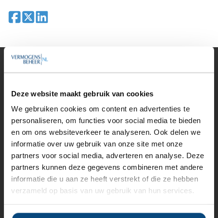
Deel op Facebook
Deel op X
Deel op LinkedIn
Vermogensbeheer
Alle vermogensbeheerders in Nederland
Deze website maakt gebruik van cookies
Private banks
Vermogensbeheerders per regio
We gebruiken cookies om content en advertenties te
Zelfstandige vermogensbeheerders
personaliseren, om functies voor social media te bieden
Online vermogensbeheerders
en om ons websiteverkeer te analyseren. Ook delen we
Algemene banken
Niet meer actieve beheerders
informatie over uw gebruik van onze site met onze
Toezicht
partners voor social media, adverteren en analyse. Deze
Belangenverenigingen
partners kunnen deze gegevens combineren met andere
Vermogensbeheer nieuws
informatie die u aan ze heeft verstrekt of die ze hebben
Beoordelen & vergelijken
verzameld op basis van uw gebruik van hun services.
Rendement vermogensbeheerders
Tips rendement vergelijken