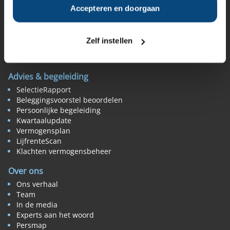
De beste vermogensbeheerder
Accepteren en doorgaan
Expertbeoordeling
Klantbeoordeling
Beoordeel zelf uw beheerder
Zelf instellen
MijnVB (uw klantomgeving)
Veelgestelde vragen
Advies & begeleiding
SelectieRapport
Beleggingsvoorstel beoordelen
Persoonlijke begeleiding
Kwartaalupdate
Vermogensplan
LijfrenteScan
Klachten vermogensbeheer
Over ons
Ons verhaal
Team
In de media
Experts aan het woord
Persmap