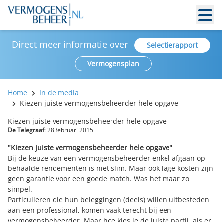
Direct meer informatie over
Selectierapport
Vermogensplan
Home
In de media
Kiezen juiste vermogensbeheerder hele opgave
Kiezen juiste vermogensbeheerder hele opgave
De Telegraaf
: 28 februari 2015
"Kiezen juiste vermogens­beheerder hele opgave"
Bij de keuze van een vermogensbeheerder enkel afgaan op
behaalde rendementen is niet slim. Maar ook lage kosten zijn
geen garantie voor een goede match. Was het maar zo
simpel.
Particulieren die hun beleggingen (deels) willen uitbesteden
aan een professional, komen vaak terecht bij een
vermogensbeheerder. Maar hoe kies je de juiste partij, als er