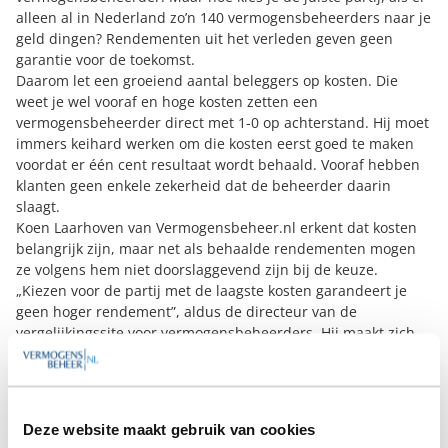
alleen al in Nederland zo’n 140 vermogensbeheerders naar je
geld dingen? Rendementen uit het verleden geven geen
garantie voor de toekomst.
Daarom let een groeiend aantal beleggers op kosten. Die
weet je wel vooraf en hoge kosten zetten een
vermogensbeheerder direct met 1-0 op achterstand. Hij moet
immers keihard werken om die kosten eerst goed te maken
voordat er één cent resultaat wordt behaald. Vooraf hebben
klanten geen enkele zekerheid dat de beheerder daarin
slaagt.
Koen Laarhoven van Vermogensbeheer.nl erkent dat kosten
belangrijk zijn, maar net als behaalde rendementen mogen
ze volgens hem niet doorslaggevend zijn bij de keuze.
„Kiezen voor de partij met de laagste kosten garandeert je
geen hoger rendement”, aldus de directeur van de
vergelijkingssite voor vermogensbeheerders. Hij maakt zich
daarom zorgen over de groeiende focus van onder meer
toezichthouder AFM en een groeiend aantal marktpartijen op
lage kosten.............
Download hier het gehele artikel
Deze website maakt gebruik van cookies
Bron: De Telegraaf