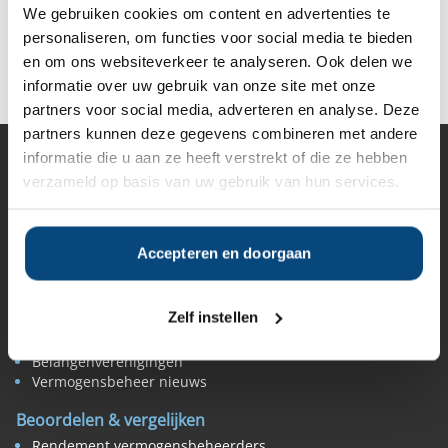
We gebruiken cookies om content en advertenties te
personaliseren, om functies voor social media te bieden
Deel op Facebook
Deel op X
Deel op LinkedIn
en om ons websiteverkeer te analyseren. Ook delen we
informatie over uw gebruik van onze site met onze
partners voor social media, adverteren en analyse. Deze
partners kunnen deze gegevens combineren met andere
informatie die u aan ze heeft verstrekt of die ze hebben
Vermogensbeheer
verzameld op basis van uw gebruik van hun services.
Alle vermogensbeheerders in Nederland
Private banks
Vermogensbeheerders per regio
Accepteren en doorgaan
Zelfstandige vermogensbeheerders
Online vermogensbeheerders
Algemene banken
Zelf instellen
Niet meer actieve beheerders
Toezicht
Belangenverenigingen
Vermogensbeheer nieuws
Beoordelen & vergelijken
Rendement vermogensbeheerders