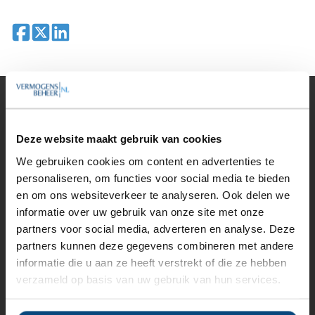
Deel op Facebook
Deel op X
Deel op LinkedIn
Vermogensbeheer
Alle vermogensbeheerders in Nederland
Deze website maakt gebruik van cookies
Private banks
Vermogensbeheerders per regio
We gebruiken cookies om content en advertenties te
Zelfstandige vermogensbeheerders
personaliseren, om functies voor social media te bieden
Online vermogensbeheerders
en om ons websiteverkeer te analyseren. Ook delen we
Algemene banken
informatie over uw gebruik van onze site met onze
Niet meer actieve beheerders
Toezicht
partners voor social media, adverteren en analyse. Deze
Belangenverenigingen
partners kunnen deze gegevens combineren met andere
Vermogensbeheer nieuws
informatie die u aan ze heeft verstrekt of die ze hebben
verzameld op basis van uw gebruik van hun services.
Beoordelen & vergelijken
Rendement vermogensbeheerders