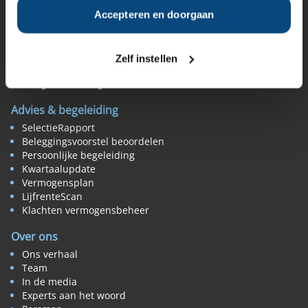
Tips rendement vergelijken
De beste vermogensbeheerder
Accepteren en doorgaan
Expertbeoordeling
Klantbeoordeling
Beoordeel zelf uw beheerder
Zelf instellen
MijnVB (uw klantomgeving)
Veelgestelde vragen
Advies & begeleiding
SelectieRapport
Beleggingsvoorstel beoordelen
Persoonlijke begeleiding
Kwartaalupdate
Vermogensplan
LijfrenteScan
Klachten vermogensbeheer
Over ons
Ons verhaal
Team
In de media
Experts aan het woord