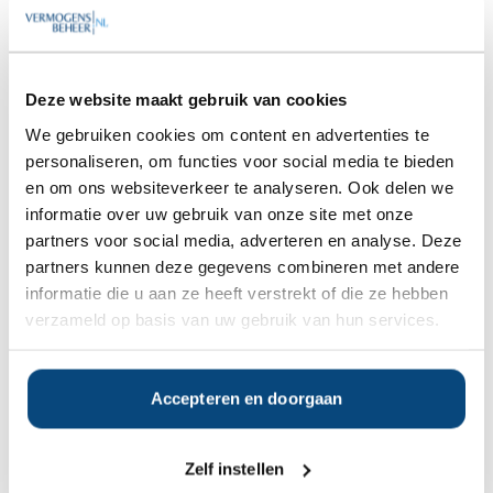
het beleggen van overtollige liquiditeit in de bv en de
privésituatie, en betrekt daarbij vraagstukken rond dividend
en een toekomstige bedrijfsoverdracht. Bij een reële
bedrijfsopvolging kan onder voorwaarden de
bedrijfsopvolgingsregeling in beeld komen; die geldt voor
Deze website maakt gebruik van cookies
ondernemingsvermogen en niet automatisch voor iedere
We gebruiken cookies om content en advertenties te
holding of beleggingsstructuur.
personaliseren, om functies voor social media te bieden
Vastgoed, alternatieve beleggingen en liquiditeit
en om ons websiteverkeer te analyseren. Ook delen we
Naast beursgenoteerde beleggingen kan het vermogen
informatie over uw gebruik van onze site met onze
bestaan uit vastgoed, private equity of andere alternatieve
beleggingen. De wealth manager weegt de spreiding, het
partners voor social media, adverteren en analyse. Deze
rendement en vooral de beschikbaarheid van liquide
partners kunnen deze gegevens combineren met andere
middelen, zodat u ook op korte termijn over voldoende vrij
informatie die u aan ze heeft verstrekt of die ze hebben
vermogen beschikt.
verzameld op basis van uw gebruik van hun services.
Rapportage en vermogensregie
Tot slot houdt de wealth manager het overzicht: periodieke
rapportages tonen de ontwikkeling en verdeling van uw totale
vermogen. Deze vermogensregie zorgt dat u op ieder
Accepteren en doorgaan
moment inzicht heeft en dat de losse onderdelen als één
geheel worden gestuurd.
Zelf instellen