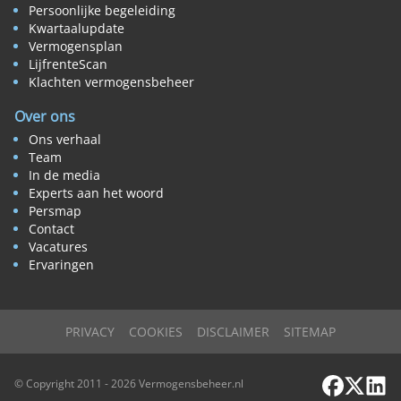
Persoonlijke begeleiding
Kwartaalupdate
Vermogensplan
LijfrenteScan
Klachten vermogensbeheer
Over ons
Ons verhaal
Team
In de media
Experts aan het woord
Persmap
Contact
Vacatures
Ervaringen
PRIVACY
COOKIES
DISCLAIMER
SITEMAP
Facebook
X / Twi
Link
© Copyright 2011 - 2026 Vermogensbeheer.nl