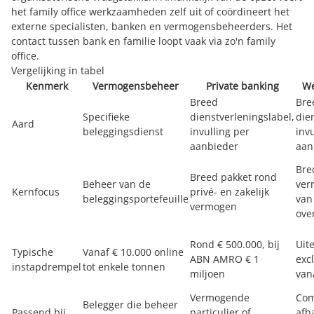
het family office werkzaamheden zelf uit of coördineert het
externe specialisten, banken en vermogensbeheerders. Het
contact tussen bank en familie loopt vaak via zo'n family
office.
Vergelijking in tabel
Kenmerk
Vermogensbeheer
Private banking
We
Breed
Bre
Specifieke
dienstverleningslabel,
die
Aard
beleggingsdienst
invulling per
inv
aanbieder
aan
Bre
Breed pakket rond
Beheer van de
ver
Kernfocus
privé- en zakelijk
beleggingsportefeuille
van
vermogen
ove
Rond € 500.000, bij
Uit
Typische
Vanaf € 10.000 online
ABN AMRO € 1
exc
instapdrempel
tot enkele tonnen
miljoen
van
Vermogende
Com
Belegger die beheer
Passend bij
particulier of
afh