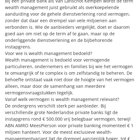
Bij een private bank als Van Lanschot Kempen wordt de term
wealth management juist gebruikt als overkoepelende
aanduiding voor de gehele dienstverlening rond vermogen,
zonder dat daar een drempel van vele miljoenen aan
verbonden is. Wie de aanbieders vergelijkt, doet er daarom
goed aan om niet op de term af te gaan, maar op de
onderliggende dienstverlening en de bijbehorende
instapgrens.
Voor wie is wealth management bedoeld?
Wealth management is bedoeld voor vermogende
particulieren, ondernemers en families bij wie het vermogen
te omvangrijk of te complex is om zelfstandig te beheren. De
behoefte ontstaat vaak niet door de hoogte van het vermogen
alleen, maar door de samenhang van meerdere
vermogensvraagstukken tegelijk.
Vanaf welk vermogen is wealth management relevant?
De ondergrens verschilt sterk per aanbieder. Bij
verschillende grote Nederlandse private banks ligt de
instapgrens rond € 500.000 vrij belegbaar vermogen, terwijl
ABN AMRO MeesPierson voor private banking momenteel € 1
miljoen hanteert. Voor de meest exclusieve wealth-
managementvariant ligt de drempel aanzienlijk hoger, tot €