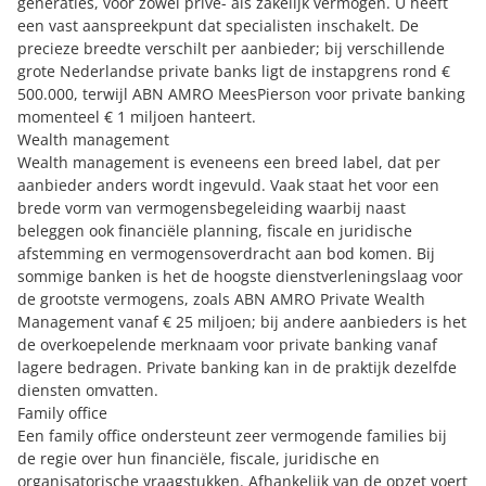
generaties, voor zowel privé- als zakelijk vermogen. U heeft
een vast aanspreekpunt dat specialisten inschakelt. De
precieze breedte verschilt per aanbieder; bij verschillende
grote Nederlandse private banks ligt de instapgrens rond €
500.000, terwijl ABN AMRO MeesPierson voor private banking
momenteel € 1 miljoen hanteert.
Wealth management
Wealth management is eveneens een breed label, dat per
aanbieder anders wordt ingevuld. Vaak staat het voor een
brede vorm van vermogensbegeleiding waarbij naast
beleggen ook financiële planning, fiscale en juridische
afstemming en vermogensoverdracht aan bod komen. Bij
sommige banken is het de hoogste dienstverleningslaag voor
de grootste vermogens, zoals ABN AMRO Private Wealth
Management vanaf € 25 miljoen; bij andere aanbieders is het
de overkoepelende merknaam voor private banking vanaf
lagere bedragen. Private banking kan in de praktijk dezelfde
diensten omvatten.
Family office
Een
family office ondersteunt zeer vermogende families
bij
de regie over hun financiële, fiscale, juridische en
organisatorische vraagstukken. Afhankelijk van de opzet voert