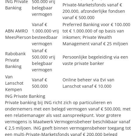
ING Private
500.000 vrij
Private-Marketsfonds vanaf €
Banking
belegbaar
200.000, afzonderlijke fondsen
vermogen
vanaf € 500.000
Vanaf €
Preferred Banking voor € 100.000
ABN AMRO
1.000.000 vrij
tot € 1.000.000 of op basis van
MeesPierson
besteedbaar
inkomen; Private Wealth
vermogen
Management vanaf € 25 miljoen
Vanaf €
Rabobank
500.000 vrij
Persoonlijke begeleiding via een
Private
belegbaar
vaste private banker
Banking
vermogen
Van
Vanaf €
Online beheer via Evi van
Lanschot
500.000
Lanschot vanaf € 10.000
Kempen
ING Private Banking
Private banking bij ING
richt zich op particulieren en
ondernemers met een belegd vermogen vanaf € 500.000, met
een relatiemanager als vast aanspreekpunt. Voor grotere
vermogens is Maatwerk Vermogensbeheer beschikbaar vanaf
€ 2,5 miljoen. ING geeft binnen vermogensbeheer toegang tot
een multi-Private-Marketsfonds vanaf € 200.000 belegd