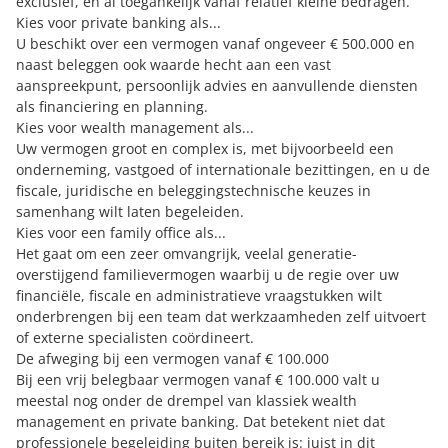
exclusief, en al toegankelijk vanaf relatief kleine bedragen.
Kies voor private banking als...
U beschikt over een vermogen vanaf ongeveer € 500.000 en
naast beleggen ook waarde hecht aan een vast
aanspreekpunt, persoonlijk advies en aanvullende diensten
als financiering en planning.
Kies voor wealth management als...
Uw vermogen groot en complex is, met bijvoorbeeld een
onderneming, vastgoed of internationale bezittingen, en u de
fiscale, juridische en beleggingstechnische keuzes in
samenhang wilt laten begeleiden.
Kies voor een family office als...
Het gaat om een zeer omvangrijk, veelal generatie-
overstijgend familievermogen waarbij u de regie over uw
financiële, fiscale en administratieve vraagstukken wilt
onderbrengen bij een team dat werkzaamheden zelf uitvoert
of externe specialisten coördineert.
De afweging bij een vermogen vanaf € 100.000
Bij een vrij belegbaar vermogen vanaf € 100.000 valt u
meestal nog onder de drempel van klassiek wealth
management en private banking. Dat betekent niet dat
professionele begeleiding buiten bereik is: juist in dit