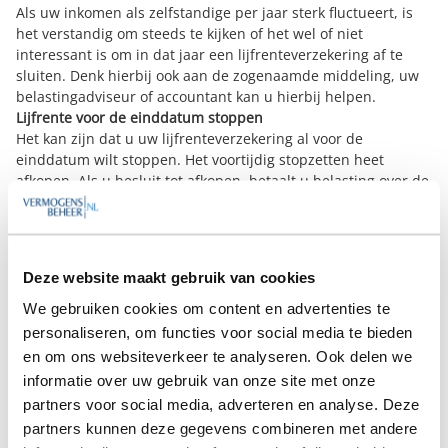
Als uw inkomen als zelfstandige per jaar sterk fluctueert, is
het verstandig om steeds te kijken of het wel of niet
interessant is om in dat jaar een lijfrenteverzekering af te
sluiten. Denk hierbij ook aan de zogenaamde middeling, uw
belastingadviseur of accountant kan u hierbij helpen.
Lijfrente voor de einddatum stoppen
Het kan zijn dat u uw lijfrenteverzekering al voor de
einddatum wilt stoppen. Het voortijdig stopzetten heet
afkopen. Als u besluit tot afkopen, betaalt u belasting over de
afkoopsom, en meestal ook zogeheten revisierente. Deze
rente bedraagt 20% van de bruto waarde en betaalt u als
compensatie voor het via aftrek ontvangen belastingvoordeel.
Meestal is dit dus niet interessant om te doen.
Deze website maakt gebruik van cookies
Hoe maakt u rendement met een lijfrente?
Lijfrentes worden onderverdeeld in een opbouwfase en een
We gebruiken cookies om content en advertenties te
uitkeringsfase. In de opbouwfase stort u premie, bijvoorbeeld
personaliseren, om functies voor social media te bieden
eenmalig, maandelijks of jaarlijks. De verzekeraar of bank
en om ons websiteverkeer te analyseren. Ook delen we
belegt uw geld en maakt (hopelijk) rendement. Bij het
informatie over uw gebruik van onze site met onze
afsluiten van uw lijfrente kunt u kiezen uit een
partners voor social media, adverteren en analyse. Deze
gegarandeerde uitkering of meer risico nemen met kans op
partners kunnen deze gegevens combineren met andere
een hoger eindbedrag. Denk hier goed over na en laat u