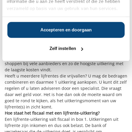
informatie die u aan ze heeft verstrekt of die ze hebben
zonodig goed adviseren.
Lijfrente valt vrij
verzameld op basis van uw gebruik van hun services.
U betaalt de bank of verzekeraar in de opbouwfase eenmalig
of periodiek premie. Van het opgebouwde lijfrentekapitaal
koopt u vervolgens later een levenslange of tijdelijke uitkering
Accepteren en doorgaan
aan. Op het moment
dat de lijfrente vrijkomt
, kunt u gaan
shoppen voor een uitkering. Dit is voor velen wat verwarrend.
Het is dus niet zo dat de lijfrente afloopt en de
Zelf instellen
verzekeringsmaatschappij of bank u dan een uitkering geeft.
U moet nog een uitkering ‘kopen’. Het voordeel is dat u kunt
shoppen bij vele aanbieders en zo de hoogste uitkering met
de laagste kosten vindt.
Heeft u meerdere lijfrentes die vrijvallen? U mag de bedragen
combineren en daarmee 1 uitkering aankopen. U kunt dit zelf
regelen of u laten adviseren door een specialist. Die vraagt
daar wel geld voor. Het is hoe dan ook de moeite waard om
goed te rond te kijken, als het uitkeringsmoment van uw
lijfrente(s) in zicht komt.
Hoe staat het fiscaal met een lijfrente-uitkering?
Een lijfrente-uitkering valt fiscaal in box 1. Uitkeringen uit
lijfrente zijn inkomen en dus ook belast. De bank of
verzekeraar die de uitkering doet, is verplicht om