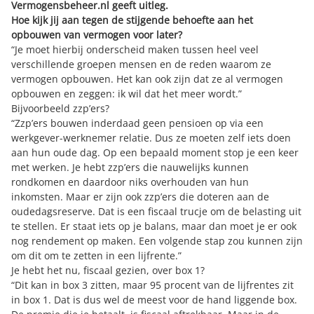
Vermogensbeheer.nl geeft uitleg.
Hoe kijk jij aan tegen de stijgende behoefte aan het
opbouwen van vermogen voor later?
“Je moet hierbij onderscheid maken tussen heel veel
verschillende groepen mensen en de reden waarom ze
vermogen opbouwen. Het kan ook zijn dat ze al vermogen
opbouwen en zeggen: ik wil dat het meer wordt.”
Bijvoorbeeld zzp’ers?
“Zzp’ers bouwen inderdaad geen pensioen op via een
werkgever-werknemer relatie. Dus ze moeten zelf iets doen
aan hun oude dag. Op een bepaald moment
stop je een keer
met werken
. Je hebt zzp’ers die nauwelijks kunnen
rondkomen en daardoor niks overhouden van hun
inkomsten. Maar er zijn ook zzp’ers die doteren aan de
oudedagsreserve. Dat is een fiscaal trucje om de belasting uit
te stellen. Er staat iets op je balans, maar dan moet je er ook
nog rendement op maken. Een volgende stap zou kunnen zijn
om dit om te zetten in een lijfrente.”
Je hebt het nu, fiscaal gezien, over box 1?
“Dit kan in box 3 zitten, maar 95 procent van de lijfrentes zit
in box 1. Dat is dus wel de meest voor de hand liggende box.