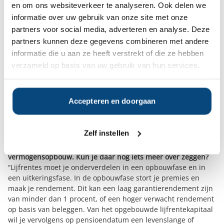
en om ons websiteverkeer te analyseren. Ook delen we
11,9 procent ontvang je als aandeelhouder van je bv een
informatie over uw gebruik van onze site met onze
aanslag inkomstenbelasting. Dat geldt alleen maar op het
partners voor social media, adverteren en analyse. Deze
moment dat het geld in de bv is verdiend. Je kunt je
spaargeld onderbrengen in een speciaal hiervoor opgerichte
partners kunnen deze gegevens combineren met andere
bv. Dat kan iedereen doen. Je spaargeld verhuist dan van box
informatie die u aan ze heeft verstrekt of die ze hebben
3 naar box 2. Hiermee kun je door het lage tarief veel
verzameld op basis van uw gebruik van hun services.
belasting besparen.”
Voor wie is het aan te raden om je vermogen op te bouwen
via box 2?
Accepteren en doorgaan
“Voor de wat grotere vermogens. Maar het hangt ook heel erg
van je vermogensbestanddelen af en het verwachte
rendement hierop. Maar vanaf 2,5 ton is dit zeker interessant
Zelf instellen
en misschien ook voor de nog wat kleinere vermogens.”
Lijfrentes zijn al met al een belangrijk element bij
vermogensopbouw. Kun je daar nog iets meer over zeggen?
“Lijfrentes moet je onderverdelen in een opbouwfase en in
een uitkeringsfase. In de opbouwfase stort je premies en
maak je rendement. Dit kan een laag garantierendement zijn
van minder dan 1 procent, of een hoger verwacht rendement
op basis van beleggen. Van het opgebouwde lijfrentekapitaal
wil je vervolgens op pensioendatum een levenslange of