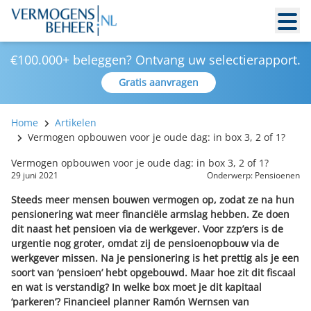
€100.000+ beleggen? Ontvang uw selectierapport.
Gratis aanvragen
Home
Artikelen
Vermogen opbouwen voor je oude dag: in box 3, 2 of 1?
Vermogen opbouwen voor je oude dag: in box 3, 2 of 1?
29 juni 2021
Onderwerp:
Pensioenen
Steeds meer mensen bouwen vermogen op, zodat ze na hun
pensionering wat meer financiële armslag hebben. Ze doen
dit naast het pensioen via de werkgever. Voor zzp’ers is de
urgentie nog groter, omdat zij de pensioenopbouw via de
werkgever missen. Na je pensionering is het prettig als je een
soort van ‘pensioen’ hebt opgebouwd. Maar hoe zit dit fiscaal
en wat is verstandig? In welke box moet je dit kapitaal
‘parkeren’? Financieel planner Ramón Wernsen van