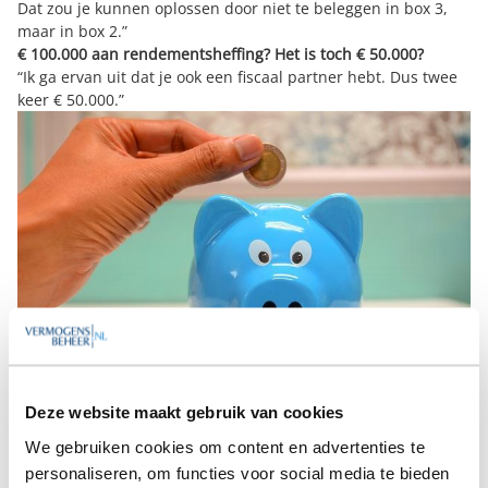
Dat zou je kunnen oplossen door niet te beleggen in box 3,
maar in box 2.”
€ 100.000 aan rendementsheffing? Het is toch € 50.000?
“Ik ga ervan uit dat je ook een fiscaal partner hebt. Dus twee
keer € 50.000.”
Dit jaar is de vrijstelling bovendien verhoogd van € 30.846
naar € 50.000 per persoon. Dat is een positief punt.
“Het klinkt heel mooi dat je een nog hogere vrijstelling hebt,
Deze website maakt gebruik van cookies
maar hoe meer vermogen je hebt, hoe aantrekkelijker het
wordt om naar box 2 te gaan. Het belastingtarief in box 2 is
We gebruiken cookies om content en advertenties te
26,9 procent. Hiervan houdt de bv 15 procent aan
personaliseren, om functies voor social media te bieden
dividendbelasting als voorheffing in en voor de aanvullende