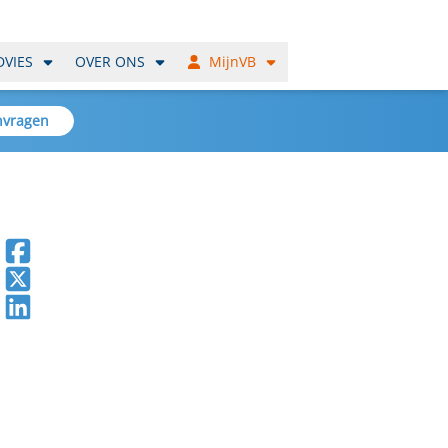
DVIES
OVER ONS
MijnVB
nvragen
Deel op Facebook
Deel op X
Deel op LinkedIn