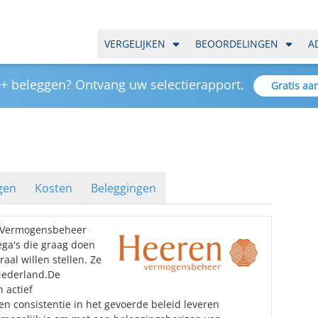
VERGELIJKEN
BEOORDELINGEN
A
+ beleggen? Ontvang uw selectierapport.
Gratis aa
n
gen
Kosten
Beleggingen
 Vermogensbeheer
ega's die graag doen
aal willen stellen. Ze
Nederland.De
 actief
en consistentie in het gevoerde beleid leveren