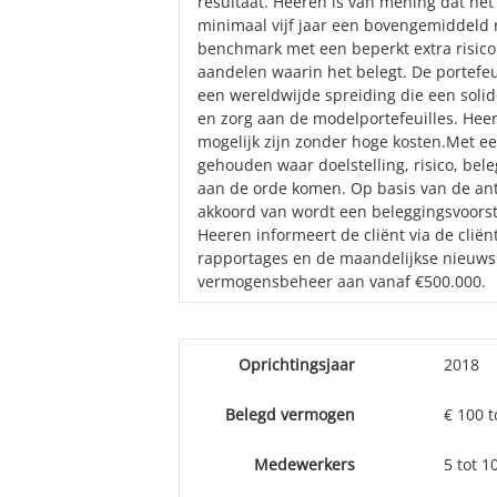
resultaat. Heeren is van mening dat he
minimaal vijf jaar een bovengemiddeld 
benchmark met een beperkt extra risico.
aandelen waarin het belegt. De portefeu
een wereldwijde spreiding die een solid
en zorg aan de modelportefeuilles. Hee
mogelijk zijn zonder hoge kosten.Met e
gehouden waar doelstelling, risico, bel
aan de orde komen. Op basis van de ant
akkoord van wordt een beleggingsvoorst
Heeren informeert de cliënt via de cliënt
rapportages en de maandelijkse nieuw
vermogensbeheer aan vanaf €500.000.
Oprichtingsjaar
2018
Belegd vermogen
€ 100 t
Medewerkers
5 tot 