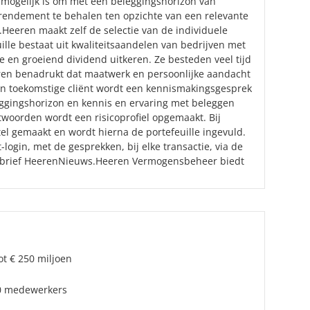
t mogelijk is om met een beleggingshorizon van
rendement te behalen ten opzichte van een relevante
Heeren maakt zelf de selectie van de individuele
ille bestaat uit kwaliteitsaandelen van bedrijven met
e en groeiend dividend uitkeren. Ze besteden veel tijd
ren benadrukt dat maatwerk en persoonlijke aandacht
en toekomstige cliënt wordt een kennismakingsgesprek
eggingshorizon en kennis en ervaring met beleggen
woorden wordt een risicoprofiel opgemaakt. Bij
el gemaakt en wordt hierna de portefeuille ingevuld.
-login, met de gesprekken, bij elke transactie, via de
sbrief HeerenNieuws.Heeren Vermogensbeheer biedt
ot € 250 miljoen
10 medewerkers