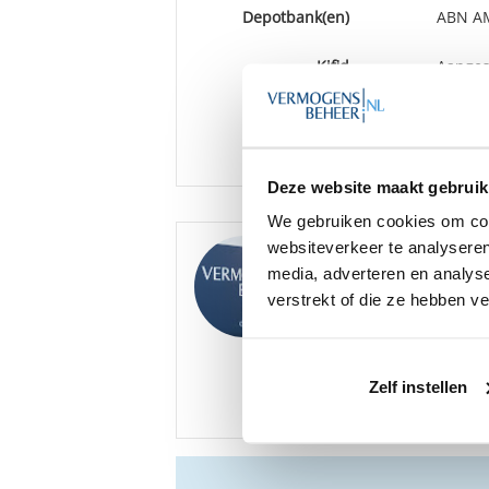
Depotbank(en)
ABN AM
Kifid
Aangesl
verkla
BINDEN
Vestiging(en)
Amste
Deze website maakt gebruik
We gebruiken cookies om cont
websiteverkeer te analyseren
Goedemiddag
,
media, adverteren en analys
We hebben diverse ona
beschikbaar, onder an
verstrekt of die ze hebben v
Bent u hier mogelijk i
Zelf instellen