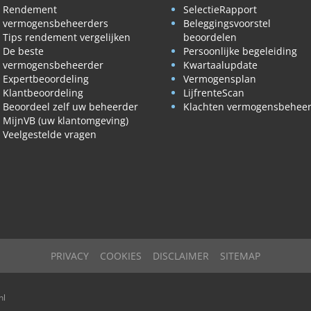
Rendement
SelectieRapport
vermogensbeheerders
Beleggingsvoorstel
Tips rendement vergelijken
beoordelen
De beste
Persoonlijke begeleiding
vermogensbeheerder
Kwartaalupdate
Expertbeoordeling
Vermogensplan
Klantbeoordeling
LijfrenteScan
Beoordeel zelf uw beheerder
Klachten vermogensbehee
MijnVB (uw klantomgeving)
Veelgestelde vragen
PRIVACY
COOKIES
DISCLAIMER
SITEMAP
nl