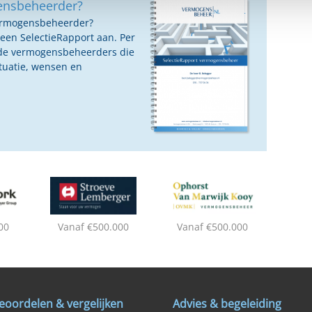
ensbeheerder?
vermogensbeheerder?
 een SelectieRapport aan. Per
oede vermogensbeheerders die
ituatie, wensen en
00
Vanaf €500.000
Vanaf €500.000
eoordelen & vergelijken
Advies & begeleiding