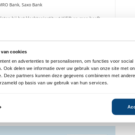
RO Bank, Saxo Bank
oten bij het klachteninstituut KiFiD en men heeft
ard de uitspraken van de Geschillencommissie als
D te aanvaarden.
rdam
 van cookies
ent en advertenties te personaliseren, om functies voor social
. Ook delen we informatie over uw gebruik van onze site met on
e. Deze partners kunnen deze gegevens combineren met andere i
fhankelijke rapporten gratis
dere over Heeren.
erzameld op basis van uw gebruik van hun services.
n geïnteresseerd?
Acc
Ja
Nee