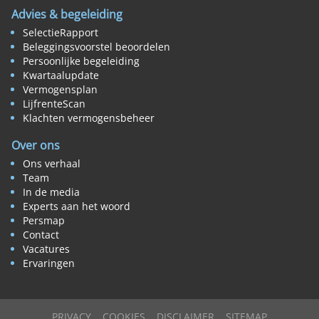
Advies & begeleiding
SelectieRapport
Beleggingsvoorstel beoordelen
Persoonlijke begeleiding
Kwartaalupdate
Vermogensplan
LijfrenteScan
Klachten vermogensbeheer
Over ons
Ons verhaal
Team
In de media
Experts aan het woord
Persmap
Contact
Vacatures
Ervaringen
PRIVACY
COOKIES
DISCLAIMER
SITEMAP