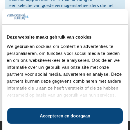
een selectie van goede vermogensbeheerders die het
beste passen bij uw persoonlijke situatie, wensen en
voorkeuren.
Gratis Selectierapport
Deze website maakt gebruik van cookies
We gebruiken cookies om content en advertenties te
Anderen bekeken ook:
personaliseren, om functies voor social media te bieden
en om ons websiteverkeer te analyseren. Ook delen we
informatie over uw gebruik van onze site met onze
Vanaf
Vanaf
Vanaf
Vanaf
partners voor social media, adverteren en analyse. Deze
€500.000
€500.000
€500.000
€500.000
partners kunnen deze gegevens combineren met andere
informatie die u aan ze heeft verstrekt of die ze hebben
verzameld op basis van uw gebruik van hun services.
Deel op Facebook
Deel op X
Deel op LinkedIn
Accepteren en doorgaan