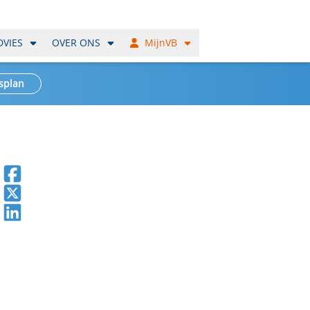
DVIES
OVER ONS
MijnVB
splan
Deel op Facebook
Deel op X
Deel op LinkedIn