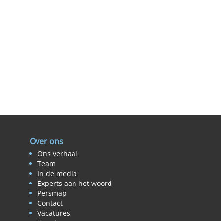
Over ons
Ons verhaal
Team
In de media
Experts aan het woord
Persmap
Contact
Vacatures