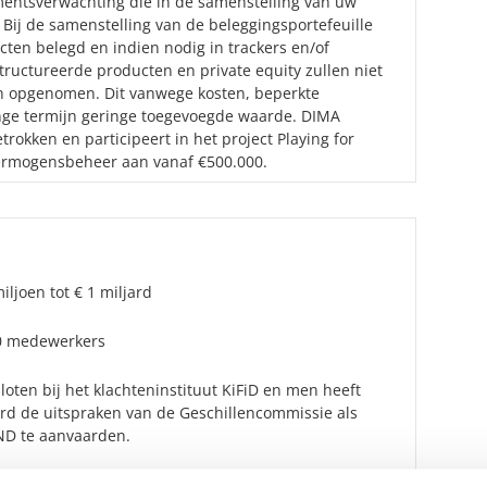
mentsverwachting die in de samenstelling van uw
 Bij de samenstelling van de beleggingsportefeuille
ecten belegd en indien nodig in trackers en/of
ructureerde producten en private equity zullen niet
den opgenomen. Dit vanwege kosten, beperkte
nge termijn geringe toegevoegde waarde. DIMA
okken en participeert in het project Playing for
rmogensbeheer aan vanaf €500.000.
iljoen tot € 1 miljard
10 medewerkers
oten bij het klachteninstituut KiFiD en men heeft
ard de uitspraken van de Geschillencommissie als
D te aanvaarden.
ijk