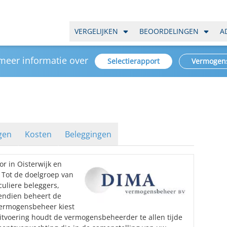
VERGELIJKEN
BEOORDELINGEN
A
 meer informatie over
Selectierapport
Vermogen
gen
Kosten
Beleggingen
 in Oisterwijk en
 Tot de doelgroep van
uliere beleggers,
vendien beheert de
ermogensbeheer kiest
 uitvoering houdt de vermogensbeheerder te allen tijde