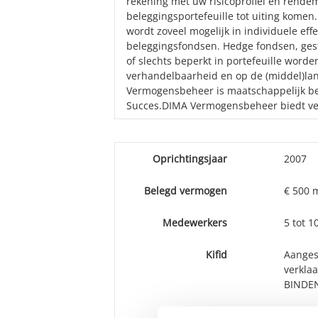
rekening met uw risicoprofiel en rende
beleggingsportefeuille tot uiting komen.
wordt zoveel mogelijk in individuele eff
beleggingsfondsen. Hedge fondsen, gest
of slechts beperkt in portefeuille wor
verhandelbaarheid en op de (middel)la
Vermogensbeheer is maatschappelijk betr
Succes.DIMA Vermogensbeheer biedt ve
Oprichtingsjaar
2007
Belegd vermogen
€ 500 m
Medewerkers
5 tot 
Kifid
Aangesl
verkla
BINDEN
Vestiging(en)
Oisterw