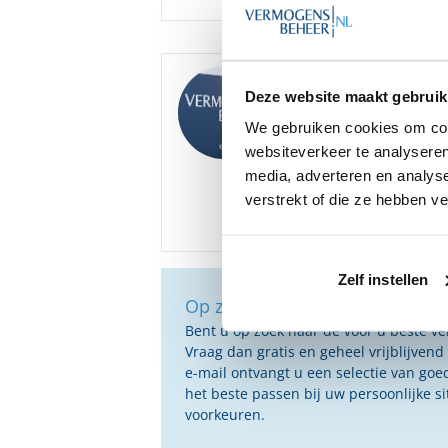
Goedenacht
,
Deze website maakt gebruik
We hebben diverse ona
Vermogensbeheer grati
We gebruiken cookies om cont
websiteverkeer te analyseren
Bent u hier mogelijk i
media, adverteren en analys
verstrekt of die ze hebben v
Zelf instellen
Op zoek naar de beste vermog
Bent u op zoek naar de voor u beste 
Vraag dan gratis en geheel vrijblijvend
e-mail ontvangt u een selectie van g
het beste passen bij uw persoonlijke s
voorkeuren.