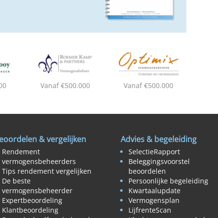
00
Vanaf €500.000
Vanaf €500.000
eoordelen & vergelijken
Advies & begeleiding
Rendement
SelectieRapport
vermogensbeheerders
Beleggingsvoorstel
Tips rendement vergelijken
beoordelen
De beste
Persoonlijke begeleiding
vermogensbeheerder
Kwartaalupdate
Expertbeoordeling
Vermogensplan
Klantbeoordeling
LijfrenteScan