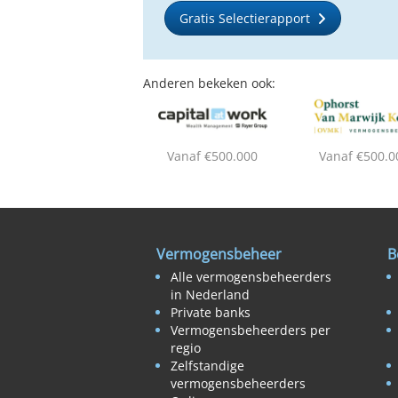
Gratis Selectierapport
Anderen bekeken ook:
Vanaf €500.000
Vanaf €500.0
Vermogensbeheer
B
Alle vermogensbeheerders
in Nederland
Private banks
Vermogensbeheerders per
regio
Zelfstandige
vermogensbeheerders