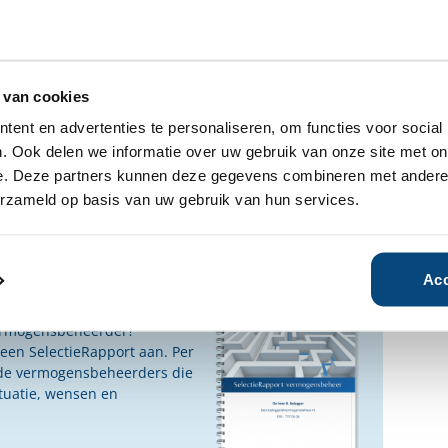
 van cookies
fhankelijke rapporten over DIMA
s beschikbaar.
ent en advertenties te personaliseren, om functies voor social
. Ook delen we informatie over uw gebruik van onze site met on
n geïnteresseerd?
e. Deze partners kunnen deze gegevens combineren met andere i
erzameld op basis van uw gebruik van hun services.
Ja
Nee
Acc
ensbeheerder?
vermogensbeheerder?
 een SelectieRapport aan. Per
oede vermogensbeheerders die
ituatie, wensen en