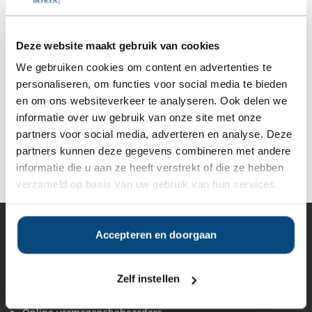
Anderen bekeken ook:
Deze website maakt gebruik van cookies
We gebruiken cookies om content en advertenties te
Vanaf
Vanaf
Vanaf
Vanaf
personaliseren, om functies voor social media te bieden
€500.000
€500.000
€500.000
€500.000
en om ons websiteverkeer te analyseren. Ook delen we
informatie over uw gebruik van onze site met onze
partners voor social media, adverteren en analyse. Deze
partners kunnen deze gegevens combineren met andere
Deel op Facebook
Deel op X
Deel op LinkedIn
informatie die u aan ze heeft verstrekt of die ze hebben
verzameld op basis van uw gebruik van hun services.
Accepteren en doorgaan
Vermogensbeheer
Alle vermogensbeheerders in Nederland
Private banks
Zelf instellen
Vermogensbeheerders per regio
Zelfstandige vermogensbeheerders