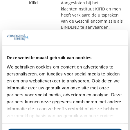
Kifid
Aangesloten bij het
klachteninstituut KiFiD en men
heeft verklaard de uitspraken
van de Geschillencommissie als
BINDEND te aanvaarden.
Vestiging(en)
Amsterdam, Eindhoven,
Groningen
Deze website maakt gebruik van cookies
We gebruiken cookies om content en advertenties te
Goedemiddag
,
personaliseren, om functies voor social media te bieden
We hebben diverse onafhankelijke
en om ons websiteverkeer te analyseren. Ook delen we
rapporten over Optimix
informatie over uw gebruik van onze site met onze
Vermogensbeheer gratis beschikbaar.
partners voor social media, adverteren en analyse. Deze
Bent u hier mogelijk in geïnteresseerd?
partners kunnen deze gegevens combineren met andere
informatie die u aan ze heeft verstrekt of die ze hebben
verzameld op basis van uw gebruik van hun services.
Ja
Nee