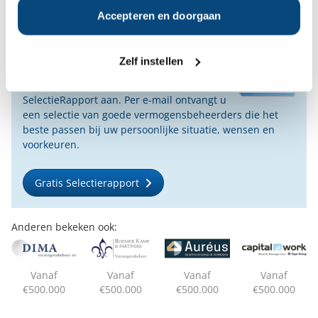
Accepteren en doorgaan
Op zoek naar de beste
vermogensbeheerder?
Bent u op zoek naar de voor u beste
Zelf instellen
vermogensbeheerder?
Vraag dan gratis en geheel vrijblijvend een
SelectieRapport aan. Per e-mail ontvangt u
een selectie van goede vermogensbeheerders die het
beste passen bij uw persoonlijke situatie, wensen en
voorkeuren.
Gratis Selectierapport
Anderen bekeken ook:
Vanaf
Vanaf
Vanaf
Vanaf
€500.000
€500.000
€500.000
€500.000