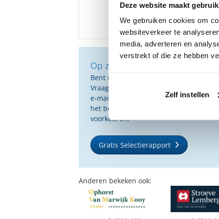
Deze website maakt gebruik
We gebruiken cookies om cont
websiteverkeer te analyseren
media, adverteren en analys
verstrekt of die ze hebben v
Op zoek naar de beste vermog
Bent u op zoek naar de voor u beste 
Vraag dan gratis en geheel vrijblijvend
Zelf instellen
e-mail ontvangt u een selectie van g
het beste passen bij uw persoonlijke s
voorkeuren.
Gratis Selectierapport
Anderen bekeken ook: