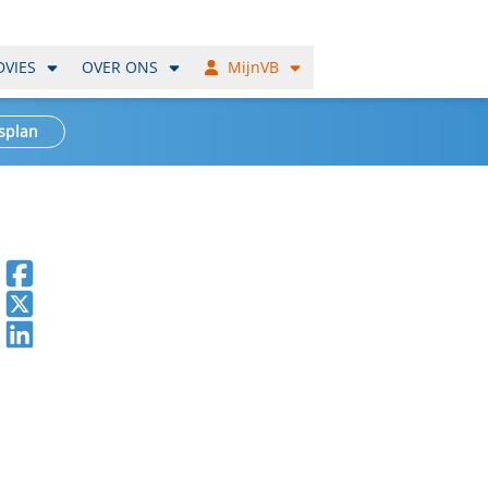
DVIES
OVER ONS
MijnVB
splan
Deel op Facebook
Deel op X
Deel op LinkedIn