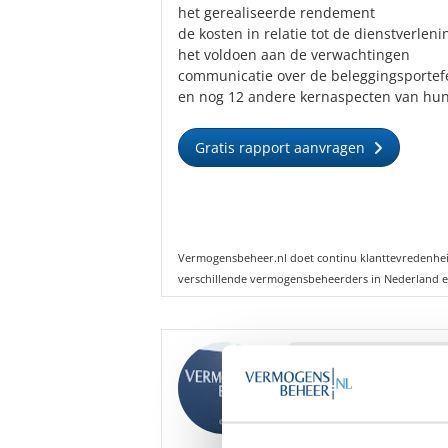
het gerealiseerde rendement
de kosten in relatie tot de dienstverleni
het voldoen aan de verwachtingen
communicatie over de beleggingsportefe
en nog 12 andere kernaspecten van hun
Gratis rapport aanvragen
Vermogensbeheer.nl doet continu klanttevredenhe
verschillende vermogensbeheerders in Nederland e
Goedemiddag
,
We hebben diverse ona
Vermogensbeheer grati
Bent u hier mogelijk i