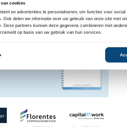
 van cookies
ent en advertenties te personaliseren, om functies voor social
Ja
Nee
. Ook delen we informatie over uw gebruik van onze site met on
e. Deze partners kunnen deze gegevens combineren met andere i
erzameld op basis van uw gebruik van hun services.
ensbeheerder?
vermogensbeheerder?
 een SelectieRapport aan. Per
Acc
oede vermogensbeheerders die
ituatie, wensen en