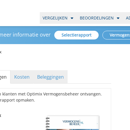
VERGELIJKEN
BEOORDELINGEN
A
 meer informatie over
Selectierapport
Vermogen
x
gen
Kosten
Beleggingen
an klanten met Optimix Vermogensbeheer ontvangen.
srapport opmaken.
x