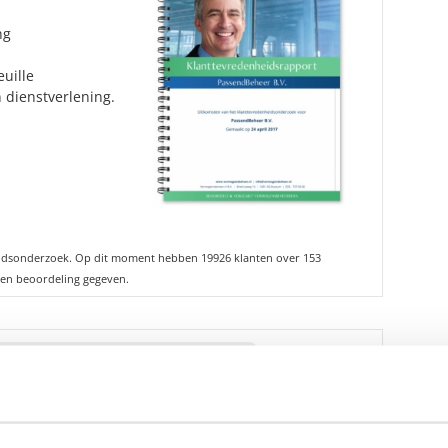
ng
uille
 dienstverlening.
idsonderzoek. Op dit moment hebben 19926 klanten over 153
en beoordeling gegeven.
fhankelijke rapporten over Optimix
s beschikbaar.
n geïnteresseerd?