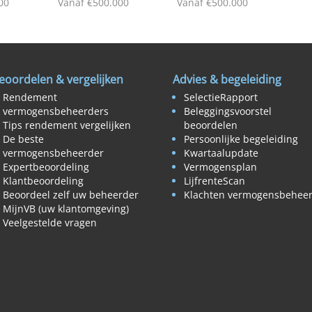
00
Vanaf €500.000
Vanaf €500.000
eoordelen & vergelijken
Advies & begeleiding
Rendement
SelectieRapport
vermogensbeheerders
Beleggingsvoorstel
Tips rendement vergelijken
beoordelen
De beste
Persoonlijke begeleiding
vermogensbeheerder
Kwartaalupdate
Expertbeoordeling
Vermogensplan
Klantbeoordeling
LijfrenteScan
Beoordeel zelf uw beheerder
Klachten vermogensbehee
MijnVB (uw klantomgeving)
Veelgestelde vragen