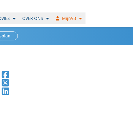
DVIES
OVER ONS
MijnVB
splan
Deel op Facebook
Deel op X
Deel op LinkedIn