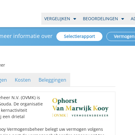
VERGELIJKEN
BEOORDELINGEN
A
 meer informatie over
Selectierapport
Vermogen
eer
gen
Kosten
Beleggingen
heer N.V. (OVMK) is
ouda. De organisatie
kernactiviteit
 een drietal
Kooy Vermogensbeheer belegt uw vermogen volgens