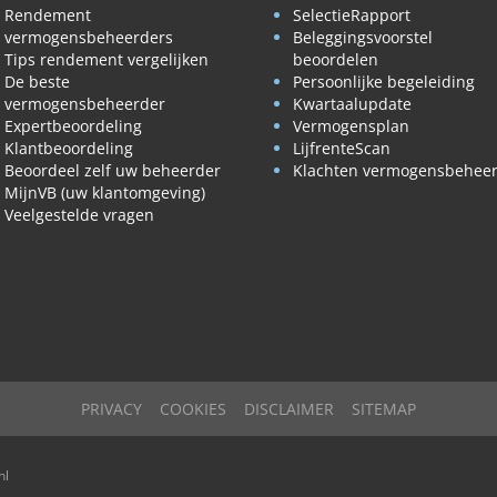
Rendement
SelectieRapport
vermogensbeheerders
Beleggingsvoorstel
Tips rendement vergelijken
beoordelen
De beste
Persoonlijke begeleiding
vermogensbeheerder
Kwartaalupdate
Expertbeoordeling
Vermogensplan
Klantbeoordeling
LijfrenteScan
Beoordeel zelf uw beheerder
Klachten vermogensbehee
MijnVB (uw klantomgeving)
Veelgestelde vragen
PRIVACY
COOKIES
DISCLAIMER
SITEMAP
nl