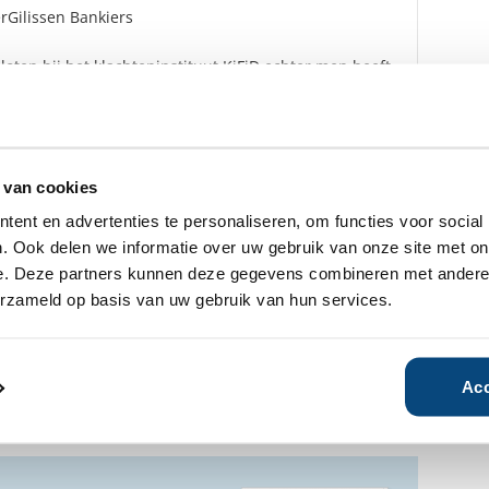
rGilissen Bankiers
oten bij het klachteninstituut KiFiD echter men heeft
ard de uitspraken van de Geschillencommissie NIET als
d te aanvaarden.
 van cookies
ent en advertenties te personaliseren, om functies voor social
. Ook delen we informatie over uw gebruik van onze site met on
e. Deze partners kunnen deze gegevens combineren met andere i
fhankelijke rapporten over Ophorst
ogensbeheer gratis beschikbaar.
erzameld op basis van uw gebruik van hun services.
n geïnteresseerd?
Acc
Ja
Nee