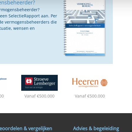
ensbeheerder?
vermogensbeheerder?
 een SelectieRapport aan. Per
oede vermogensbeheerders die
ituatie, wensen en
00
Vanaf €500.000
Vanaf €500.000
eoordelen & vergelijken
Advies & begeleiding