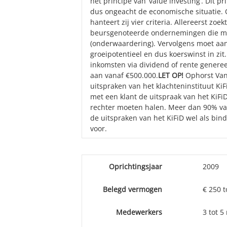
het principe van ‘value investing’. Dit
dus ongeacht de economische situatie. 
hanteert zij vier criteria. Allereerst zoe
beursgenoteerde ondernemingen die me
(onderwaardering). Vervolgens moet aann
groeipotentieel en dus koerswinst in zit.
inkomsten via dividend of rente gener
aan vanaf €500.000.
LET OP!
Ophorst Van
uitspraken van het klachteninstituut KiFi
met een klant de uitspraak van het KiFiD
rechter moeten halen. Meer dan 90% v
de uitspraken van het KiFiD wel als bi
voor.
Oprichtingsjaar
2009
Belegd vermogen
€ 250 t
Medewerkers
3 tot 