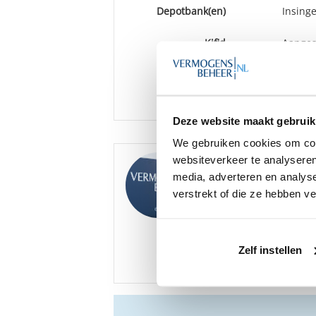
Depotbank(en)
Insinge
Kifid
Aangesl
verkla
binden
Vestiging(en)
Gouda
Deze website maakt gebruik
We gebruiken cookies om cont
websiteverkeer te analyseren
Goedemorgen
,
media, adverteren en analys
We hebben diverse ona
Van Marwijk Kooy Verm
verstrekt of die ze hebben v
Bent u hier mogelijk i
Zelf instellen