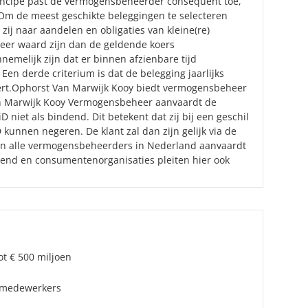
 principe past de vermogensbeheerder consequent toe,
Om de meest geschikte beleggingen te selecteren
kt zij naar aandelen en obligaties van kleine(re)
er waard zijn dan de geldende koers
emelijk zijn dat er binnen afzienbare tijd
 Een derde criterium is dat de belegging jaarlijks
eert.Ophorst Van Marwijk Kooy biedt vermogensbeheer
 Marwijk Kooy Vermogensbeheer aanvaardt de
D niet als bindend. Dit betekent dat zij bij een geschil
 kunnen negeren. De klant zal dan zijn gelijk via de
an alle vermogensbeheerders in Nederland aanvaardt
ndend en consumentenorganisaties pleiten hier ook
ot € 500 miljoen
5 medewerkers