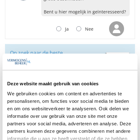
Bent u hier mogelijk in geïnteresseerd?
Ja
Nee
Op zoek naar de beste
vermogensbeheerder?
Bent u op zoek naar de voor u beste
vermogensbeheerder?
Vraag dan gratis en geheel vrijblijvend een
Deze website maakt gebruik van cookies
SelectieRapport aan. Per e-mail ontvangt u
We gebruiken cookies om content en advertenties te
een selectie van goede vermogensbeheerders die het
beste passen bij uw persoonlijke situatie, wensen en
personaliseren, om functies voor social media te bieden
voorkeuren.
en om ons websiteverkeer te analyseren. Ook delen we
informatie over uw gebruik van onze site met onze
partners voor social media, adverteren en analyse. Deze
Gratis Selectierapport
partners kunnen deze gegevens combineren met andere
informatie die u aan ze heeft verstrekt of die ze hebben