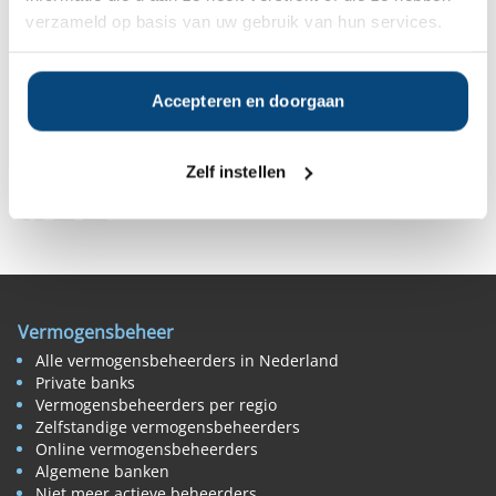
Anderen bekeken ook:
verzameld op basis van uw gebruik van hun services.
Vanaf
Vanaf
Vanaf
Vanaf
Accepteren en doorgaan
€50.000
€50.000
€50.000
€50.000
Zelf instellen
Deel op Facebook
Deel op X
Deel op LinkedIn
Vermogensbeheer
Alle vermogensbeheerders in Nederland
Private banks
Vermogensbeheerders per regio
Zelfstandige vermogensbeheerders
Online vermogensbeheerders
Algemene banken
Niet meer actieve beheerders