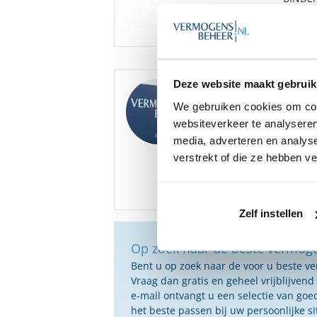
Vestiging(en)
Waalre
Deze website maakt gebruik
Goedemorgen
,
We hebben diverse ona
We gebruiken cookies om cont
beschikbaar, onder an
websiteverkeer te analyseren
media, adverteren en analys
Bent u hier mogelijk i
verstrekt of die ze hebben v
Zelf instellen
Op zoek naar de beste vermog
Bent u op zoek naar de voor u beste 
Vraag dan gratis en geheel vrijblijvend
e-mail ontvangt u een selectie van g
het beste passen bij uw persoonlijke s