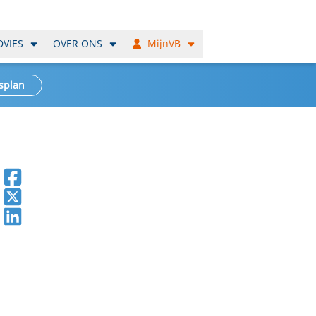
DVIES
OVER ONS
MijnVB
splan
Deel op Facebook
Deel op X
Deel op LinkedIn