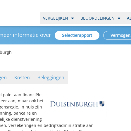
VERGELIJKEN
BEOORDELINGEN
A
 meer informatie over
Selectierapport
Vermogen
burgh
gen
Kosten
Beleggingen
 palet aan financiële
heer aan, maar ook het
nsregie. In huis zijn
anning, bancaire en
elijke dienstverlening
en, verzekeringen en bedrijfsadministratie aan