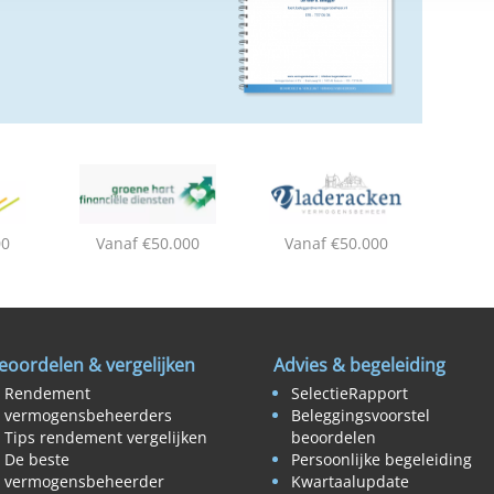
00
Vanaf €50.000
Vanaf €50.000
eoordelen & vergelijken
Advies & begeleiding
Rendement
SelectieRapport
vermogensbeheerders
Beleggingsvoorstel
Tips rendement vergelijken
beoordelen
De beste
Persoonlijke begeleiding
vermogensbeheerder
Kwartaalupdate