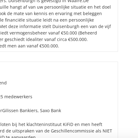
ers. Duisenburgh is gevestigd in Waalre.De
ille hangt af van uw persoonlijke situatie en het doel
ook de mate van kennis en ervaring met beleggen
 financiële situatie leidt na een persoonlijke
. Met deze informatie stelt Duisenburgh een van de vijf
biedt vermogensbeheer vanaf €50.000 (Beheerd
 geschiedt idealiter vanaf circa €500.000.
edt men aan vanaf €500.000.
end
 25 medewerkers
rGilissen Bankiers, Saxo Bank
oten bij het klachteninstituut KiFiD en men heeft
ard de uitspraken van de Geschillencommissie als NIET
D te aanvaarden.