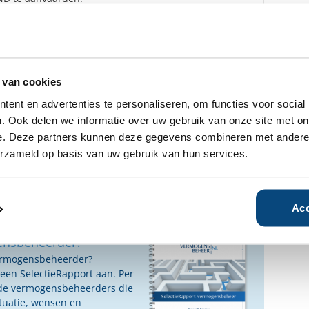
 van cookies
fhankelijke rapporten gratis
ent en advertenties te personaliseren, om functies voor social
dere over Duisenburgh.
. Ook delen we informatie over uw gebruik van onze site met on
e. Deze partners kunnen deze gegevens combineren met andere i
n geïnteresseerd?
erzameld op basis van uw gebruik van hun services.
Ja
Nee
Acc
ensbeheerder?
vermogensbeheerder?
 een SelectieRapport aan. Per
oede vermogensbeheerders die
ituatie, wensen en