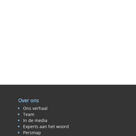
Over ons
Ons verhaal
Team
In de media
Experts aan het woord
Persmap