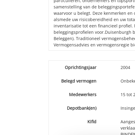
particulieren, ondernemers en topsport
samenstelling van de beleggingsportefeu
waarvoor u belegt. Deze kenmerken en 
alsmede uw risicobereidheid en uw totale
inventarisatie tot een financieel profiel
beleggingsprofielen voor.Duisenburgh 
Beleggen). Traditioneel vermogensbeheer
Vermogensadvies en vermogensregie bi
Oprichtingsjaar
2004
Belegd vermogen
Onbek
Medewerkers
15 tot
Depotbank(en)
Insinge
Kifid
Aangesl
verkla
BINDEN