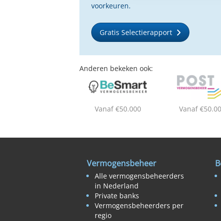
voorkeuren.
Gratis Selectierapport
Anderen bekeken ook:
Vanaf €50.000
Vanaf €50.0
Vermogensbeheer
B
Alle vermogensbeheerders
in Nederland
Private banks
Vermogensbeheerders per
regio