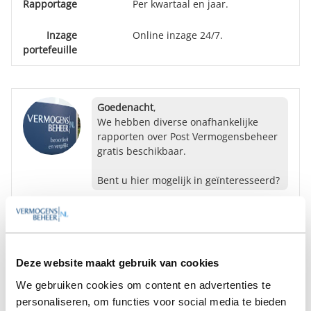
Rapportage
Per kwartaal en jaar.
Inzage
Online inzage 24/7.
portefeuille
Goedenacht
,
We hebben diverse onafhankelijke
rapporten over Post Vermogensbeheer
gratis beschikbaar.
Bent u hier mogelijk in geïnteresseerd?
Ja
Nee
Deze website maakt gebruik van cookies
Op zoek naar de beste
We gebruiken cookies om content en advertenties te
vermogensbeheerder?
personaliseren, om functies voor social media te bieden
Bent u op zoek naar de voor u beste