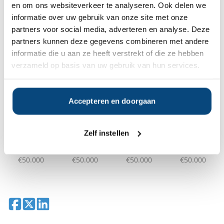
en om ons websiteverkeer te analyseren. Ook delen we
vermogensbeheerder?
Vraag dan gratis en geheel vrijblijvend een
informatie over uw gebruik van onze site met onze
SelectieRapport aan. Per e-mail ontvangt u
partners voor social media, adverteren en analyse. Deze
een selectie van goede vermogensbeheerders die het
partners kunnen deze gegevens combineren met andere
beste passen bij uw persoonlijke situatie, wensen en
informatie die u aan ze heeft verstrekt of die ze hebben
voorkeuren.
verzameld op basis van uw gebruik van hun services.
Gratis Selectierapport
Accepteren en doorgaan
Anderen bekeken ook:
Zelf instellen
Vanaf
Vanaf
Vanaf
Vanaf
€50.000
€50.000
€50.000
€50.000
Deel op Facebook
Deel op X
Deel op LinkedIn