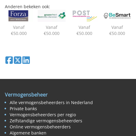
Anderen bekeken ook:
Vanaf
Vanaf
Vanaf
Vanaf
€50.000
€50.000
€50.000
€50.000
Deel op Facebook
Deel op X
Deel op LinkedIn
Vermogensbeheer
Alle vermogensbeheerders in Nederland
Private banks
Vermogensbeheerders per regio
Zelfstandige vermogensbeheerders
Online vermogensbeheerders
Algemene banken