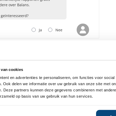
dere over Balans.
n geïnteresseerd?
Ja
Nee
ensbeheerder?
vermogensbeheerder?
 een SelectieRapport aan. Per
oede vermogensbeheerders die
 van cookies
ituatie, wensen en
ent en advertenties te personaliseren, om functies voor social
. Ook delen we informatie over uw gebruik van onze site met on
e. Deze partners kunnen deze gegevens combineren met andere i
erzameld op basis van uw gebruik van hun services.