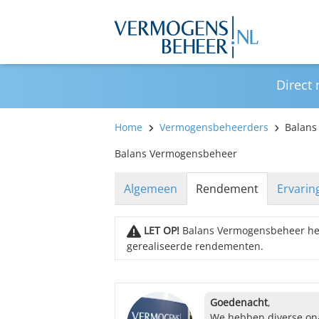
Direct
Home
Vermogensbeheerders
Balans
Balans Vermogensbeheer
Algemeen
Rendement
Ervarin
LET OP!
Balans Vermogensbeheer hee
gerealiseerde rendementen.
Goedenacht
,
We hebben diverse ona