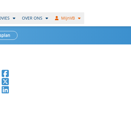
DVIES
OVER ONS
MijnVB
splan
Deel op Facebook
Deel op X
Deel op LinkedIn