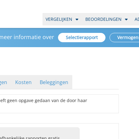
VERGELIJKEN
BEOORDELINGEN
A
 meer informatie over
Selectierapport
Vermogen
gen
Kosten
Beleggingen
ft geen opgave gedaan van de door haar
fhankelijke rapporten gratis