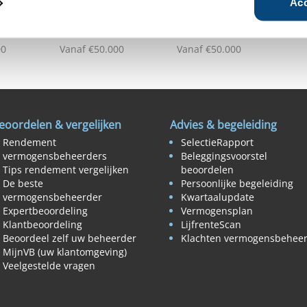
Acc
00
Vanaf €50.000
Vanaf €50.000
eoordelen & vergelijken
Advies & begeleiding
Rendement
SelectieRapport
vermogensbeheerders
Beleggingsvoorstel
Tips rendement vergelijken
beoordelen
De beste
Persoonlijke begeleiding
vermogensbeheerder
Kwartaalupdate
Expertbeoordeling
Vermogensplan
Klantbeoordeling
LijfrenteScan
Beoordeel zelf uw beheerder
Klachten vermogensbehee
MijnVB (uw klantomgeving)
Veelgestelde vragen