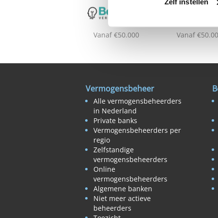
Zelf instellen
Vanaf €50.000
Vanaf €50.0
Vermogensbeheer
B
Alle vermogensbeheerders
in Nederland
Private banks
Vermogensbeheerders per
regio
Zelfstandige
vermogensbeheerders
Online
vermogensbeheerders
Algemene banken
Niet meer actieve
beheerders
Toezicht