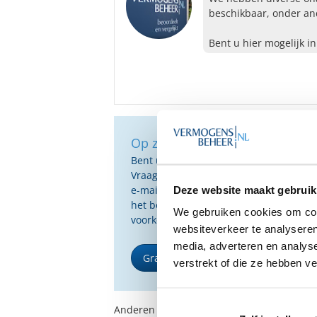
beschikbaar, onder an
Bent u hier mogelijk i
Op zoek naar de beste vermog
Bent u op zoek naar de voor u beste 
Vraag dan gratis en geheel vrijblijvend
e-mail ontvangt u een selectie van g
Deze website maakt gebruik
het beste passen bij uw persoonlijke s
We gebruiken cookies om cont
voorkeuren.
websiteverkeer te analyseren
media, adverteren en analys
Gratis Selectierapport
verstrekt of die ze hebben v
Anderen bekeken ook: