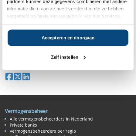
partners kunnen deze gegevens combineren met andere
Gratis Selectierapport
informatie die u aan ze heeft verstrekt of die ze hebben
verzameld op basis van uw gebruik van hun services.
Anderen bekeken ook:
Accepteren en doorgaan
Vanaf
Vanaf
Vanaf
Vanaf
€1.000.000
€1.000.000
€500.000
€500.000
Zelf instellen
Deel op Facebook
Deel op X
Deel op LinkedIn
Vermogensbeheer
Alle vermogensbeheerders in Nederland
Private banks
Vermogensbeheerders per regio