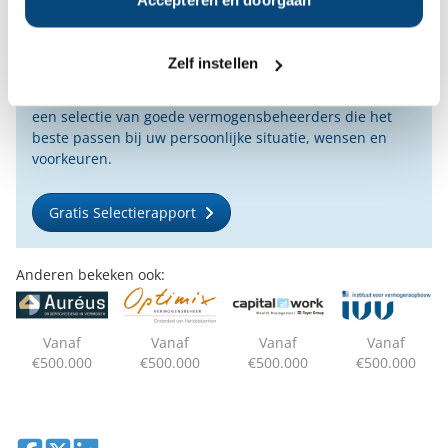
vermogensbeheerder?
Bent u op zoek naar de voor u beste
vermogensbeheerder?
Zelf instellen
Vraag dan gratis en geheel vrijblijvend een
SelectieRapport aan. Per e-mail ontvangt u
een selectie van goede vermogensbeheerders die het
beste passen bij uw persoonlijke situatie, wensen en
voorkeuren.
Gratis Selectierapport
Anderen bekeken ook:
Vanaf
Vanaf
Vanaf
Vanaf
€500.000
€500.000
€500.000
€500.000
Deel op Facebook
Deel op X
Deel op LinkedIn