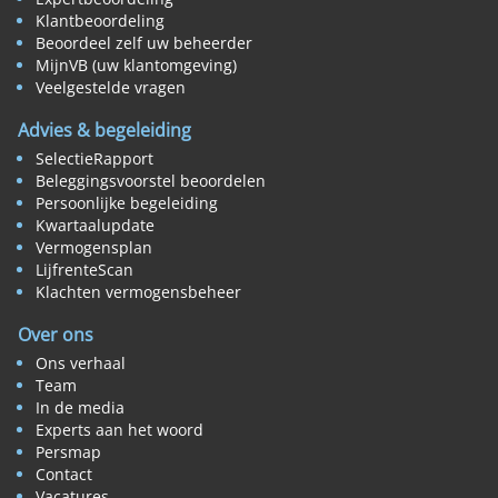
Klantbeoordeling
Beoordeel zelf uw beheerder
MijnVB (uw klantomgeving)
Veelgestelde vragen
Advies & begeleiding
SelectieRapport
Beleggingsvoorstel beoordelen
Persoonlijke begeleiding
Kwartaalupdate
Vermogensplan
LijfrenteScan
Klachten vermogensbeheer
Over ons
Ons verhaal
Team
In de media
Experts aan het woord
Persmap
Contact
Vacatures