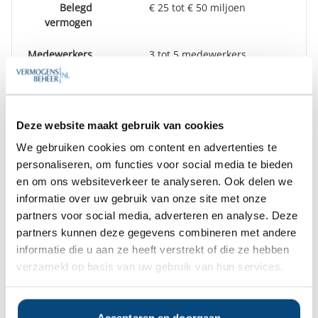
Belegd
€ 25 tot € 50 miljoen
vermogen
Medewerkers
3 tot 5 medewerkers
Kifid
Aangesloten bij het
klachteninstituut KiFiD en men
heeft verklaard de uitspraken
Deze website maakt gebruik van cookies
van de Geschillencommissie als
BINDEND te aanvaarden.
We gebruiken cookies om content en advertenties te
personaliseren, om functies voor social media te bieden
Vestiging(en)
Rotterdam
en om ons websiteverkeer te analyseren. Ook delen we
informatie over uw gebruik van onze site met onze
partners voor social media, adverteren en analyse. Deze
Nieuws over Efidenz Capital Management
partners kunnen deze gegevens combineren met andere
informatie die u aan ze heeft verstrekt of die ze hebben
Efidenz in zee met IBS Asset Management
25 maart 2019
verzameld op basis van uw gebruik van hun services.
Op zoek naar de beste
Accepteren en doorgaan