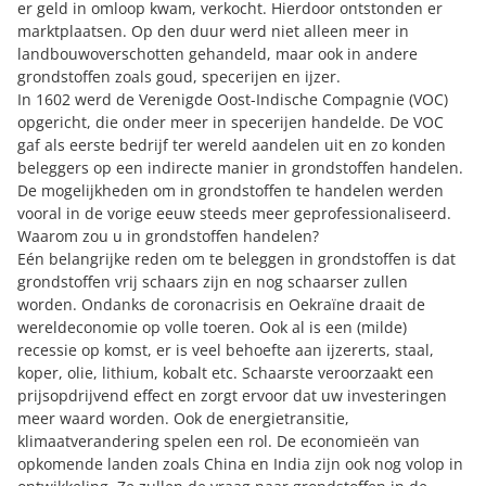
er geld in omloop kwam, verkocht. Hierdoor ontstonden er
marktplaatsen. Op den duur werd niet alleen meer in
landbouwoverschotten gehandeld, maar ook in andere
grondstoffen zoals goud, specerijen en ijzer.
In 1602 werd de Verenigde Oost-Indische Compagnie (VOC)
opgericht, die onder meer in specerijen handelde. De VOC
gaf als eerste bedrijf
ter wereld aandelen uit
en zo konden
beleggers op een indirecte manier in grondstoffen handelen.
De mogelijkheden om in grondstoffen te handelen werden
vooral in de vorige eeuw steeds meer geprofessionaliseerd.
Waarom zou u in grondstoffen handelen?
Eén belangrijke reden om te beleggen in grondstoffen is dat
grondstoffen vrij schaars zijn en nog schaarser zullen
worden. Ondanks de coronacrisis en Oekraïne draait de
wereldeconomie op volle toeren. Ook al is een (milde)
recessie op komst, er is veel behoefte aan ijzererts, staal,
koper, olie, lithium, kobalt etc. Schaarste veroorzaakt een
prijsopdrijvend effect en zorgt ervoor dat uw investeringen
meer waard worden. Ook de energietransitie,
klimaatverandering spelen een rol. De economieën van
opkomende landen zoals China en India zijn ook nog volop in