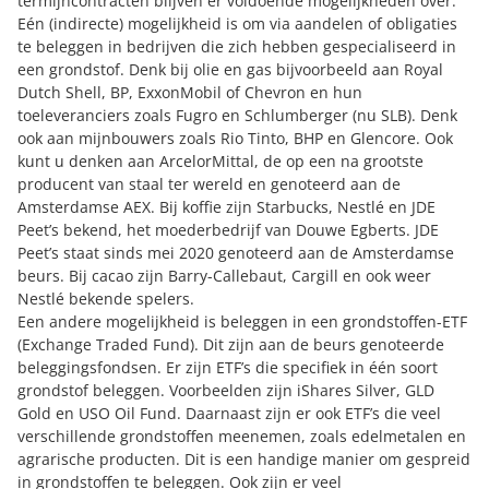
termijncontracten blijven er voldoende mogelijkheden over.
Eén (indirecte) mogelijkheid is om via aandelen of obligaties
te beleggen in bedrijven die zich hebben gespecialiseerd in
een grondstof. Denk bij olie en gas bijvoorbeeld aan Royal
Dutch Shell, BP, ExxonMobil of Chevron en hun
toeleveranciers zoals Fugro en Schlumberger (nu SLB). Denk
ook aan mijnbouwers zoals Rio Tinto, BHP en Glencore. Ook
kunt u denken aan ArcelorMittal, de op een na grootste
producent van staal ter wereld en genoteerd aan de
Amsterdamse AEX. Bij koffie zijn Starbucks, Nestlé en JDE
Peet’s bekend, het moederbedrijf van Douwe Egberts. JDE
Peet’s staat sinds mei 2020 genoteerd aan de Amsterdamse
beurs. Bij cacao zijn Barry-Callebaut, Cargill en ook weer
Nestlé bekende spelers.
Een andere mogelijkheid is beleggen in een grondstoffen-ETF
(Exchange Traded Fund). Dit zijn aan de beurs genoteerde
beleggingsfondsen. Er zijn ETF’s die specifiek in één soort
grondstof beleggen. Voorbeelden zijn iShares Silver, GLD
Gold en USO Oil Fund. Daarnaast zijn er ook ETF’s die veel
verschillende grondstoffen meenemen, zoals edelmetalen en
agrarische producten. Dit is een handige manier om gespreid
in grondstoffen te beleggen. Ook zijn er veel