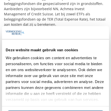
beleggingsfondsen die gespecialiseerd zijn in grondstoffen.
Aanbieders zijn bijvoorbeeld NN, Achmea Invest
Management of Credit Suisse. Let bij zowel ETF’s als
beleggingsfondsen op de TER (Total Expense Rate), het totaal
aan kosten dat zij u berekenen.
Deze website maakt gebruik van cookies
We gebruiken cookies om content en advertenties te
Risicovoller zijn CFD’s, een zg. derivaat. CFD betekent Contract
personaliseren, om functies voor social media te bieden
For Difference. Door gebruik te maken van een CFD belegt u
en om ons websiteverkeer te analyseren. Ook delen we
niet echt in grondstoffen, maar zet u in op de
informatie over uw gebruik van onze site met onze
prijsveranderingen ervan. U kunt speculeren op prijsstijging
partners voor social media, adverteren en analyse. Deze
maar ook op prijsdaling.
partners kunnen deze gegevens combineren met andere
Daarnaast kunt u ook fysiek in grondstoffen beleggen. Bij
informatie die u aan ze heeft verstrekt of die ze hebben
fysiek beleggen spelen bewaarkosten een rol. Bijvoorbeeld
via het kopen van een goudstaaf of een hoeveelheid zilver of
verzameld op basis van uw gebruik van hun services.
platinum. Bij andere grondstoffen ligt dat lastiger, die gaan
meestal in bulk.