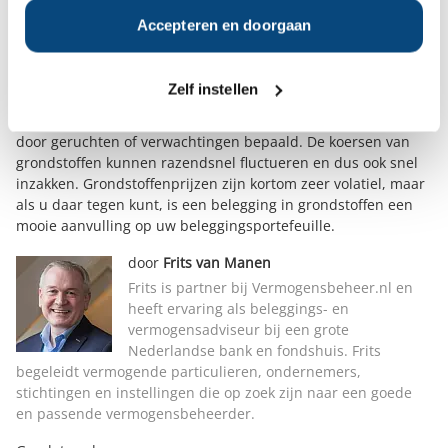
Wat zijn de risico’s bij het beleggen in grondstoffen?
Accepteren en doorgaan
Als belegger in grondstoffen moet u rekening houden met
een enorme volatiliteit. Op de grondstoffenmarkten zijn veel
speculanten actief. Zij nemen bepaalde posities in, in de
Zelf instellen
verwachting dat de prijs van een grondstof zich in een
bepaalde richting gaat ontwikkelen. Hun gedrag wordt vaak
door geruchten of verwachtingen bepaald. De koersen van
grondstoffen kunnen razendsnel fluctueren en dus ook snel
inzakken. Grondstoffenprijzen zijn kortom zeer volatiel, maar
als u daar tegen kunt, is een belegging in grondstoffen een
mooie aanvulling op uw beleggingsportefeuille.
door
Frits van Manen
Frits is partner bij Vermogensbeheer.nl en
heeft ervaring als beleggings- en
vermogensadviseur bij een grote
Nederlandse bank en fondshuis. Frits
begeleidt vermogende particulieren, ondernemers,
stichtingen en instellingen die op zoek zijn naar een goede
en passende vermogensbeheerder.