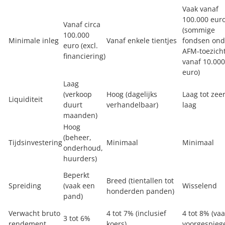
Vaak vanaf
100.000 eur
Vanaf circa
(sommige
100.000
Minimale inleg
Vanaf enkele tientjes
fondsen ond
euro (excl.
AFM-toezich
financiering)
vanaf 10.000
euro)
Laag
(verkoop
Hoog (dagelijks
Laag tot zee
Liquiditeit
duurt
verhandelbaar)
laag
maanden)
Hoog
(beheer,
Tijdsinvestering
Minimaal
Minimaal
onderhoud,
huurders)
Beperkt
Breed (tientallen tot
Spreiding
(vaak een
Wisselend
honderden panden)
pand)
Verwacht bruto
4 tot 7% (inclusief
4 tot 8% (va
3 tot 6%
rendement
koers)
voorgespiege