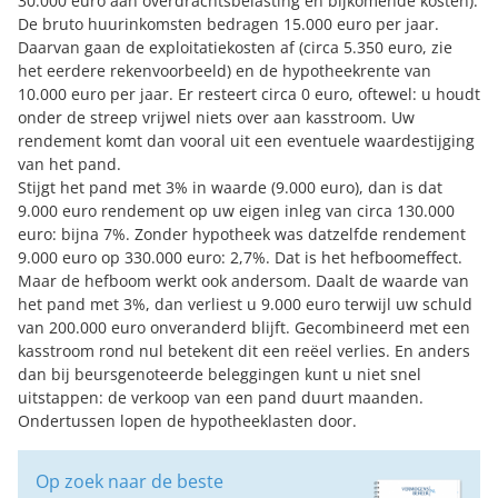
30.000 euro aan overdrachtsbelasting en bijkomende kosten).
De bruto huurinkomsten bedragen 15.000 euro per jaar.
Daarvan gaan de exploitatiekosten af (circa 5.350 euro, zie
het eerdere rekenvoorbeeld) en de hypotheekrente van
10.000 euro per jaar. Er resteert circa 0 euro, oftewel: u houdt
onder de streep vrijwel niets over aan kasstroom. Uw
rendement komt dan vooral uit een eventuele waardestijging
van het pand.
Stijgt het pand met 3% in waarde (9.000 euro), dan is dat
9.000 euro rendement op uw eigen inleg van circa 130.000
euro: bijna 7%. Zonder hypotheek was datzelfde rendement
9.000 euro op 330.000 euro: 2,7%. Dat is het hefboomeffect.
Maar de hefboom werkt ook andersom. Daalt de waarde van
het pand met 3%, dan verliest u 9.000 euro terwijl uw schuld
van 200.000 euro onveranderd blijft. Gecombineerd met een
kasstroom rond nul betekent dit een reëel verlies. En anders
dan bij beursgenoteerde beleggingen kunt u niet snel
uitstappen: de verkoop van een pand duurt maanden.
Ondertussen lopen de hypotheeklasten door.
Op zoek naar de beste