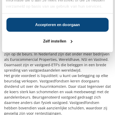
dat huurinkomsten jaarlijks worden belast, maar
waardestijgingen pas bij verkoop. Of dit systeem voordeliger
verzameld op basis van uw gebruik van hun services.
uitpakt, hangt af van uw situatie. Laat u hierover adviseren.
Indirect beleggen in vastgoed
Niet iedereen wil of kan zelf een pand kopen en beheren.
Accepteren en doorgaan
Indirect beleggen in vastgoed biedt een alternatief. U koopt
dan geen fysiek pand, maar aandelen, participaties of
obligaties in vastgoedgerelateerde producten.
Zelf instellen
Beursgenoteerde vastgoedfondsen en ETF's
U kunt aandelen kopen in vastgoedbedrijven die genoteerd
zijn op de beurs. In Nederland zijn dat onder meer bedrijven
als Eurocommercial Properties, Wereldhave, NSI en Vastned.
Daarnaast zijn er vastgoed-ETF's die beleggen in een brede
spreiding van vastgoedaandelen wereldwijd.
Het grote voordeel is liquiditeit: u kunt uw belegging op elke
beursdag verkopen. Vastgoedfondsen keren doorgaans
dividend uit over de huurinkomsten. Daar staat tegenover dat
de koers sterk kan schommelen en vaak meebeweegt met de
aandelenbeurs. Beursgenoteerd vastgoed gedraagt zich
daarmee anders dan fysiek vastgoed. Vastgoedfondsen
hebben bovendien vaak aanzienlijke schulden, waardoor zij
gevoelig zijn voor rentestijgingen.