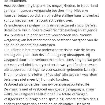
de problemen.
Huurbescherming beperkt uw mogelijkheden. In Nederland
genieten huurders vergaande bescherming. Niet elke
huurder betaalt op tijd, en bij achterstallige huur of overlast
kunt u niet zomaar het contract beëindigen.
Veranderende regelgeving is een structureel risico. De Wet
Betaalbare Huur, hogere overdrachtsbelasting en stijgende
Box 3-lasten zijn daar recente voorbeelden van. Nieuwe
wetgeving kan het rendement op bestaand vastgoed van de
ene op de andere dag aantasten.
Illiquiditeit is het meest onderschatte risico. Wie de beurs
omlaag ziet gaan, kan dezelfde dag nog uitstappen. Bij
vastgoed duurt een verkoop maanden, soms langer. Dat geldt
ook voor veel niet-beursgenoteerde vastgoedfondsen, waar
uitstappen aan stringente voorwaarden gebonden kan zijn.
Er zijn fondsen die letterlijk "op slot" zijn gegaan, waardoor
beleggers niet meer bij hun geld konden.
Vastgoed als onderdeel van uw beleggingsportefeuille
De vraag is niet of vastgoed een goede belegging is, maar
welke rol vastgoed speelt binnen uw totale vermogen.
Vastgoed kan bijdragen aan spreiding, omdat het zich deels
anders gedraagt dan aandelen en obligaties. Het biedt