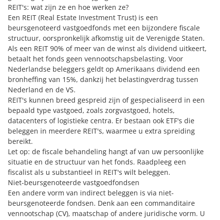
REIT's: wat zijn ze en hoe werken ze?
Een REIT (Real Estate Investment Trust) is een
beursgenoteerd vastgoedfonds met een bijzondere fiscale
structuur, oorspronkelijk afkomstig uit de Verenigde Staten.
Als een REIT 90% of meer van de winst als dividend uitkeert,
betaalt het fonds geen vennootschapsbelasting. Voor
Nederlandse beleggers geldt op Amerikaans dividend een
bronheffing van 15%, dankzij het belastingverdrag tussen
Nederland en de VS.
REIT's kunnen breed gespreid zijn of gespecialiseerd in een
bepaald type vastgoed, zoals zorgvastgoed, hotels,
datacenters of logistieke centra. Er bestaan ook ETF's die
beleggen in meerdere REIT's, waarmee u extra spreiding
bereikt.
Let op: de fiscale behandeling hangt af van uw persoonlijke
situatie en de structuur van het fonds. Raadpleeg een
fiscalist als u substantieel in REIT's wilt beleggen.
Niet-beursgenoteerde vastgoedfondsen
Een andere vorm van indirect beleggen is via niet-
beursgenoteerde fondsen. Denk aan een commanditaire
vennootschap (CV), maatschap of andere juridische vorm. U