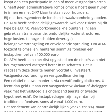
koopt dan een participatie in een of meer vastgoedprojecten.
U heeft geen administratieve rompslomp: u hoeft geen huren
te innen en niet 24/7 klaar te staan voor huurders.
Bij niet-beursgenoteerde fondsen is waakzaamheid geboden.
De AFM heeft herhaaldelijk gewaarschuwd voor risico's bij dit
type belegging. Veelvoorkomende knelpunten zijn: een
gebrek aan transparantie, onduidelijke kostenstructuren,
hoge kosten, te hoge schulden (leverage),
belangenverstrengeling en onvoldoende spreiding. Om AFM-
toezicht te omzeilen, hanteren sommige fondsen een
instapdrempel van 100.000 euro.
De AFM
heeft een checklist opgesteld
om de risico's van niet-
beursgenoteerd vastgoed beter in te schatten. Het is
raadzaam deze door te nemen voordat u investeert.
Vastgoedcrowdfunding en vastgoedfinanciering
Een relatief nieuwe manier is via crowdfundingplatforms. U
leent dan geld uit aan een vastgoedontwikkelaar of -belegger,
vaak met het vastgoed als onderpand (eerste of tweede
hypotheekrecht). De instapbedragen zijn lager dan bij
traditionele fondsen, soms al vanaf 1.000 euro.
Het rendement kan aantrekkelijk lijken (vaak 5 tot 8%), maar