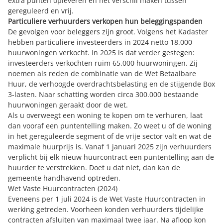
extra punten opleveren en het verschil maken tussen
gereguleerd en vrij.
Particuliere verhuurders verkopen hun beleggingspanden
De gevolgen voor beleggers zijn groot. Volgens het Kadaster
hebben particuliere investeerders in 2024 netto 18.000
huurwoningen verkocht. In 2025 is dat verder gestegen:
investeerders verkochten ruim 65.000 huurwoningen. Zij
noemen als reden de combinatie van de Wet Betaalbare
Huur, de verhoogde overdrachtsbelasting en de stijgende Box
3-lasten. Naar schatting worden circa 300.000 bestaande
huurwoningen geraakt door de wet.
Als u overweegt een woning te kopen om te verhuren, laat
dan vooraf een puntentelling maken. Zo weet u of de woning
in het gereguleerde segment of de vrije sector valt en wat de
maximale huurprijs is. Vanaf 1 januari 2025 zijn verhuurders
verplicht bij elk nieuw huurcontract een puntentelling aan de
huurder te verstrekken. Doet u dat niet, dan kan de
gemeente handhavend optreden.
Wet Vaste Huurcontracten (2024)
Eveneens per 1 juli 2024 is de Wet Vaste Huurcontracten in
werking getreden. Voorheen konden verhuurders tijdelijke
contracten afsluiten van maximaal twee jaar. Na afloop kon