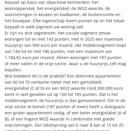
bepaalt op basis van objectieve kenmerken: het
woonoppervlak, het energielabel, de WOZ-waarde, de
voorzieningen in keuken en badkamer, de buitenruimte en
het bouwjaar. Elke eigenschap levert punten op en het totaal
bepaalt in welk segment uw woning valt.
Er zijn nu drie segmenten. Het sociale segment omvat
woningen tot en met 143 punten, met in 2025 een maximale
huurprijs van 900 euro per maand. Het middensegment loopt
van 144 tot en met 186 punten, met een maximum van
1.184,82 euro per maand. Alleen woningen met 187 punten
of meer vallen in de vrije sector, waar u de huurprijs zelf mag
bepalen.
Wat betekent dit in de praktijk? Een doorsnee appartement
van 60 tot 70 vierkante meter met een gemiddeld
energielabel (C of D) en een WOZ-waarde rond 300.000 euro
komt in veel gevallen uit op 160 tot 185 punten. Dat is het
middensegment: de huurprijs is dan gemaximeerd. Om in de
vrije sector te komen (187 punten of meer) heeft u doorgaans
een groter appartement nodig, of een beter energielabel (A of
B), of een hogere WOZ-waarde in combinatie met goede
voorzieningen. Een labelsprong van E naar B kan al 15 tot 20