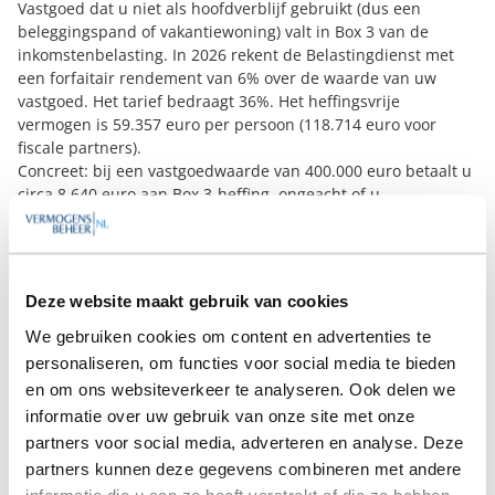
Vastgoed dat u niet als hoofdverblijf gebruikt (dus een
beleggingspand of vakantiewoning) valt in Box 3 van de
inkomstenbelasting. In 2026 rekent de Belastingdienst met
een forfaitair rendement van 6% over de waarde van uw
vastgoed. Het tarief bedraagt 36%. Het heffingsvrije
vermogen is 59.357 euro per persoon (118.714 euro voor
fiscale partners).
Concreet: bij een vastgoedwaarde van 400.000 euro betaalt u
circa 8.640 euro aan Box 3-heffing, ongeacht of u
daadwerkelijk dat rendement heeft behaald. Schulden (zoals
een verhuurhypotheek) kunt u in mindering brengen, maar
slechts tegen een forfaitair rendement van circa 2,6%.
Sinds het arrest van de Hoge Raad in juni 2024 kunt u
Deze website maakt gebruik van cookies
gebruik maken van de tegenbewijsregeling. Als uw werkelijke
rendement lager is dan het forfaitaire rendement, mag u
We gebruiken cookies om content en advertenties te
belasting betalen over het werkelijke rendement. Let op: bij
personaliseren, om functies voor social media te bieden
het werkelijke rendement telt ook de (ongerealiseerde) WOZ-
en om ons websiteverkeer te analyseren. Ook delen we
waardestijging mee, en onderhoudskosten zijn niet
informatie over uw gebruik van onze site met onze
aftrekbaar.
partners voor social media, adverteren en analyse. Deze
Vanaf 2028 wil de overheid overstappen op een heffing op
partners kunnen deze gegevens combineren met andere
basis van werkelijk rendement. Voor vastgoed betekent dit
informatie die u aan ze heeft verstrekt of die ze hebben