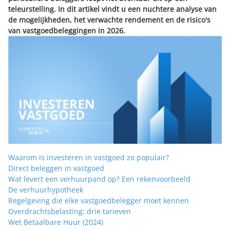
teleurstelling. In dit artikel vindt u een nuchtere analyse van
de mogelijkheden, het verwachte rendement en de risico's
van vastgoedbeleggingen in 2026.
Waarom is investeren in vastgoed zo populair?
Direct beleggen in vastgoed
Wat levert een verhuurpand op? Een rekenvoorbeeld
De verhuurhypotheek
Regelgeving die elke vastgoedbelegger moet kennen
Overdrachtsbelasting: drie tarieven
Wet Betaalbare Huur (2024)