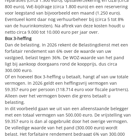
reparaties (circa 1.500 euro), opstalverzekering en OZB (circa
800 euro), VvE-bijdrage (circa 1.800 euro) en een reservering
voor leegstand van bijvoorbeeld een maand (1.250 euro).
Eventueel komt daar nog verhuurbeheer bij (circa 5 tot 8%
van de huurinkomsten). Na aftrek van deze kosten houdt u
netto circa 9.000 tot 10.000 euro per jaar over.
Box 3-heffing
Dan de belasting. In 2026 rekent de Belastingdienst met een
forfaitair rendement van 6% over de waarde van uw
vastgoed, belast tegen 36%. De WOZ-waarde van het pand
ligt bij aankoop doorgaans rond de koopprijs, dus circa
300.000 euro.
Of en hoeveel Box 3-heffing u betaalt, hangt af van uw totale
vermogen. In 2026 geldt een heffingsvrij vermogen van
59.357 euro per persoon (118.714 euro voor fiscale partners).
Alleen over het vermogen boven die grens betaalt u
belasting.
In dit voorbeeld gaan we uit van een alleenstaande belegger
met een totaal vermogen van 500.000 euro. De vrijstelling van
59.357 euro is dan al opgebruikt door het overige vermogen.
De volledige waarde van het pand (300.000 euro) wordt
belast. Het forfaitaire rendement bedraagt 6% van 300.000