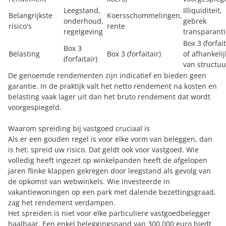
Leegstand,
Illiquiditeit,
Belangrijkste
Koersschommelingen,
onderhoud,
gebrek
risico's
rente
regelgeving
transparanti
Box 3 (forfait
Box 3
Belasting
Box 3 (forfaitair)
of afhankelij
(forfaitair)
van structuu
De genoemde rendementen zijn indicatief en bieden geen
garantie. In de praktijk valt het netto rendement na kosten en
belasting vaak lager uit dan het bruto rendement dat wordt
voorgespiegeld.
Waarom spreiding bij vastgoed cruciaal is
Als er een gouden regel is voor elke vorm van beleggen, dan
is het: spreid uw risico. Dat geldt ook voor vastgoed. Wie
volledig heeft ingezet op winkelpanden heeft de afgelopen
jaren flinke klappen gekregen door leegstand als gevolg van
de opkomst van webwinkels. Wie investeerde in
vakantiewoningen op een park met dalende bezettingsgraad,
zag het rendement verdampen.
Het spreiden is niet voor elke particuliere vastgoedbelegger
haalbaar. Een enkel beleggingspand van 300.000 euro biedt