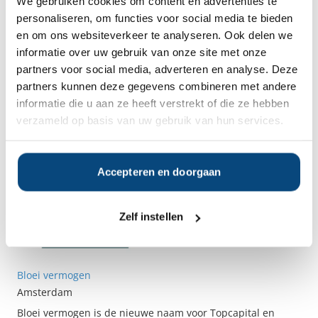
We gebruiken cookies om content en advertenties te
BeSmart
personaliseren, om functies voor social media te bieden
Amsterdam
en om ons websiteverkeer te analyseren. Ook delen we
BeSmart Vermogensbeheer is in 2015 ontstaan vanuit de
informatie over uw gebruik van onze site met onze
overtuiging dat vermogensbeheer slimmer en
partners voor social media, adverteren en analyse. Deze
klantgerichter kan. BeSmart is gevestigd in Amsterdam en
partners kunnen deze gegevens combineren met andere
biedt duurzaam vermogensbeheer aan in ETF’s voor
informatie die u aan ze heeft verstrekt of die ze hebben
particulieren en ondernemers. Tevens bieden ze de
verzameld op basis van uw gebruik van hun services.
mogelijkheid tot het beheer van opbouwende en
uitkerende Lijfrenterekeningen.Na het bepalen van uw
doel en de beleggingshorizon wordt de haalbaarheid
hiervan getoetst met behulp van...
Accepteren en doorgaan
Zelf instellen
Bloei vermogen
Amsterdam
Bloei vermogen is de nieuwe naam voor Topcapital en