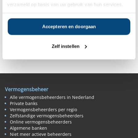
verzameld op basis van uw gebruik van hun services.
Vanaf
Vanaf
Vanaf
Vanaf
Accepteren en doorgaan
€1.000.000
€1.000.000
€1.000.000
€1.000.000
Zelf instellen
Deel op Facebook
Deel op X
Deel op LinkedIn
Vermogensbeheer
Alle vermogensbeheerders in Nederland
Private banks
Vermogensbeheerders per regio
Zelfstandige vermogensbeheerders
Online vermogensbeheerders
Algemene banken
Niet meer actieve beheerders