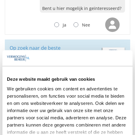
Bent u hier mogelijk in geïnteresseerd?
Ja
Nee
Op zoek naar de beste
vermogensbeheerder?
Bent u op zoek naar de voor u beste
vermogensbeheerder?
Vraag dan gratis en geheel vrijblijvend een
Deze website maakt gebruik van cookies
SelectieRapport aan. Per e-mail ontvangt u
een selectie van goede vermogensbeheerders die het
We gebruiken cookies om content en advertenties te
beste passen bij uw persoonlijke situatie, wensen en
personaliseren, om functies voor social media te bieden
voorkeuren.
en om ons websiteverkeer te analyseren. Ook delen we
informatie over uw gebruik van onze site met onze
Gratis Selectierapport
partners voor social media, adverteren en analyse. Deze
partners kunnen deze gegevens combineren met andere
informatie die u aan ze heeft verstrekt of die ze hebben
Anderen bekeken ook: