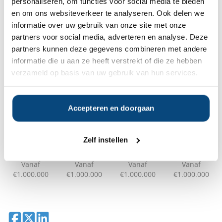
personaliseren, om functies voor social media te bieden
Bent u op zoek naar de voor u beste
en om ons websiteverkeer te analyseren. Ook delen we
vermogensbeheerder?
informatie over uw gebruik van onze site met onze
Vraag dan gratis en geheel vrijblijvend een
partners voor social media, adverteren en analyse. Deze
SelectieRapport aan. Per e-mail ontvangt u
partners kunnen deze gegevens combineren met andere
een selectie van goede vermogensbeheerders die het
informatie die u aan ze heeft verstrekt of die ze hebben
beste passen bij uw persoonlijke situatie, wensen en
verzameld op basis van uw gebruik van hun services.
voorkeuren.
Gratis Selectierapport
Accepteren en doorgaan
Anderen bekeken ook:
Zelf instellen
Vanaf
Vanaf
Vanaf
Vanaf
€1.000.000
€1.000.000
€1.000.000
€1.000.000
Deel op Facebook
Deel op X
Deel op LinkedIn