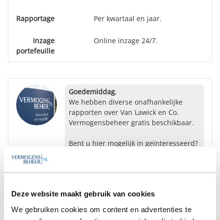
Rapportage
Per kwartaal en jaar.
Inzage
Online inzage 24/7.
portefeuille
Goedemiddag
,
We hebben diverse onafhankelijke
rapporten over Van Lawick en Co.
Vermogensbeheer gratis beschikbaar.
Bent u hier mogelijk in geïnteresseerd?
Ja
Nee
Deze website maakt gebruik van cookies
Op zoek naar de beste
We gebruiken cookies om content en advertenties te
vermogensbeheerder?