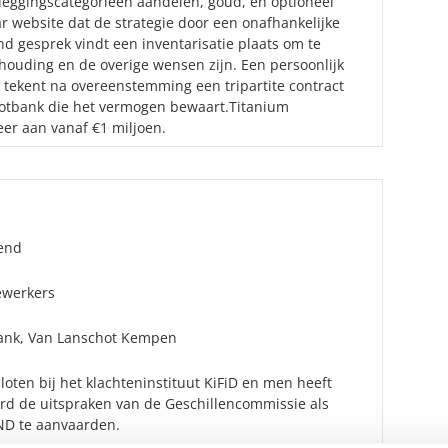
leggingscategorieën aandelen, goud, en optioneel
ar website dat de strategie door een onafhankelijke
nd gesprek vindt een inventarisatie plaats om te
ohouding en de overige wensen zijn. Een persoonlijk
t tekent na overeenstemming een tripartite contract
tbank die het vermogen bewaart.Titanium
r aan vanaf €1 miljoen.
end
werkers
ank, Van Lanschot Kempen
oten bij het klachteninstituut KiFiD en men heeft
ard de uitspraken van de Geschillencommissie als
D te aanvaarden.