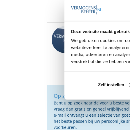
Vestiging(en)
Capelle
Goedemorgen
,
Deze website maakt gebruik
We hebben diverse ona
We gebruiken cookies om cont
beschikbaar, onder an
websiteverkeer te analyseren
media, adverteren en analys
Bent u hier mogelijk i
verstrekt of die ze hebben v
Zelf instellen
Op zoek naar de beste vermog
Bent u op zoek naar de voor u beste 
Vraag dan gratis en geheel vrijblijvend
e-mail ontvangt u een selectie van g
het beste passen bij uw persoonlijke s
voorkeuren.