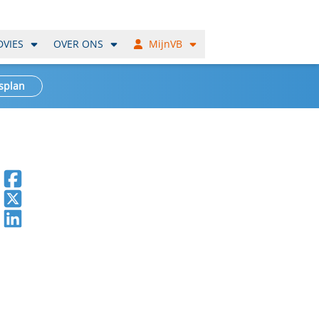
DVIES
OVER ONS
MijnVB
splan
Deel op Facebook
Deel op X
Deel op LinkedIn