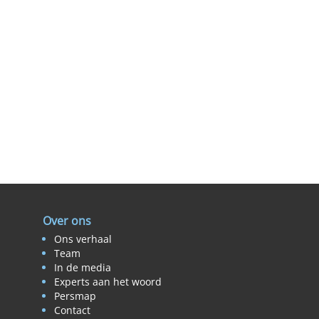
Over ons
Ons verhaal
Team
In de media
Experts aan het woord
Persmap
Contact