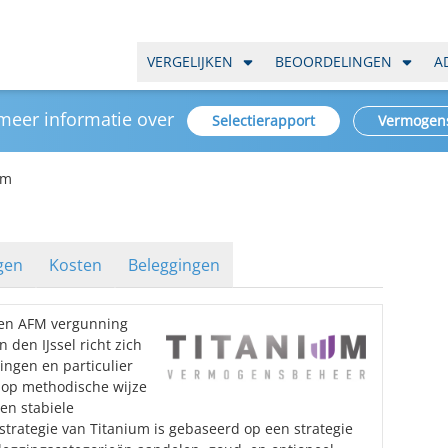
VERGELIJKEN
BEOORDELINGEN
A
 meer informatie over
Selectierapport
Vermogen
um
gen
Kosten
Beleggingen
een AFM vergunning
 den IJssel richt zich
ingen en particulier
 op methodische wijze
en stabiele
trategie van Titanium is gebaseerd op een strategie