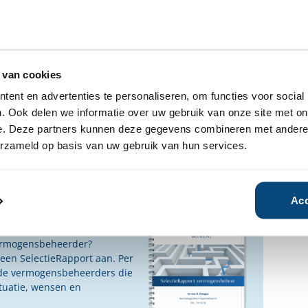
 aan den IJssel
 van cookies
fhankelijke rapporten gratis
ent en advertenties te personaliseren, om functies voor social
dere over Titanium.
. Ook delen we informatie over uw gebruik van onze site met on
e. Deze partners kunnen deze gegevens combineren met andere i
n geïnteresseerd?
erzameld op basis van uw gebruik van hun services.
Ja
Nee
Acc
ensbeheerder?
vermogensbeheerder?
 een SelectieRapport aan. Per
oede vermogensbeheerders die
ituatie, wensen en