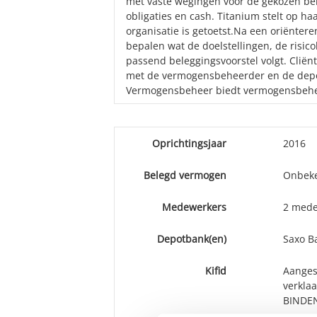
met vaste wegingen voor de gekozen be
obligaties en cash. Titanium stelt op ha
organisatie is getoetst.Na een oriëntere
bepalen wat de doelstellingen, de risic
passend beleggingsvoorstel volgt. Cliën
met de vermogensbeheerder en de depo
Vermogensbeheer biedt vermogensbehee
Oprichtingsjaar
2016
Belegd vermogen
Onbek
Medewerkers
2 mede
Depotbank(en)
Saxo B
Kifid
Aangesl
verkla
BINDEN