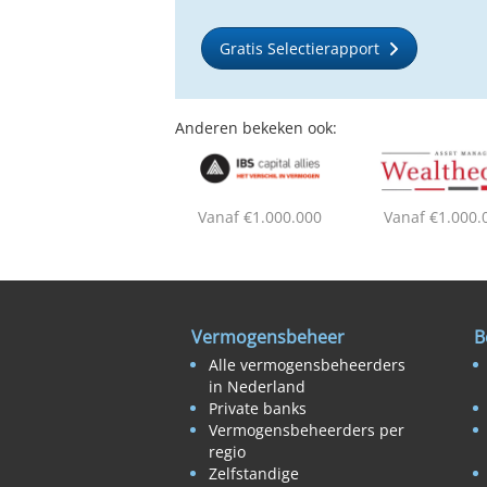
Gratis Selectierapport
Anderen bekeken ook:
Vanaf €1.000.000
Vanaf €1.000.
Vermogensbeheer
B
Alle vermogensbeheerders
in Nederland
Private banks
Vermogensbeheerders per
regio
Zelfstandige