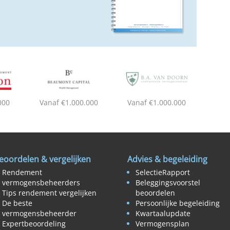
000
Vanaf €1.000.000
Vanaf €1.000.000
eoordelen & vergelijken
Advies & begeleiding
Rendement
SelectieRapport
vermogensbeheerders
Beleggingsvoorstel
Tips rendement vergelijken
beoordelen
De beste
Persoonlijke begeleiding
vermogensbeheerder
Kwartaalupdate
Expertbeoordeling
Vermogensplan