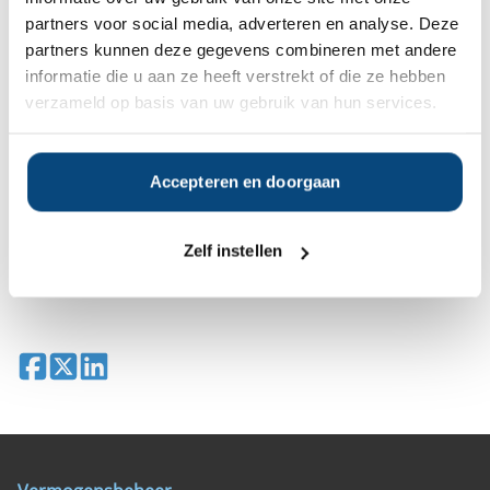
een selectie van goede vermogensbeheerders die het
beste passen bij uw persoonlijke situatie, wensen en
partners voor social media, adverteren en analyse. Deze
voorkeuren.
partners kunnen deze gegevens combineren met andere
informatie die u aan ze heeft verstrekt of die ze hebben
verzameld op basis van uw gebruik van hun services.
Gratis Selectierapport
Anderen bekeken ook:
Accepteren en doorgaan
Vanaf
Vanaf
Vanaf
Zelf instellen
Vanaf €1.000
€150.000
€500.000
€100.000
Deel op Facebook
Deel op X
Deel op LinkedIn