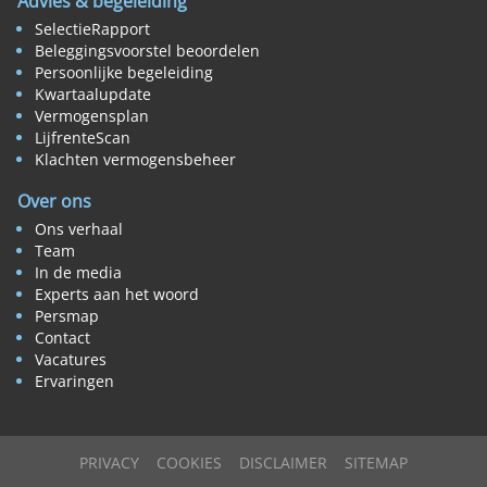
Advies & begeleiding
SelectieRapport
Beleggingsvoorstel beoordelen
Persoonlijke begeleiding
Kwartaalupdate
Vermogensplan
LijfrenteScan
Klachten vermogensbeheer
Over ons
Ons verhaal
Team
In de media
Experts aan het woord
Persmap
Contact
Vacatures
Ervaringen
PRIVACY
COOKIES
DISCLAIMER
SITEMAP