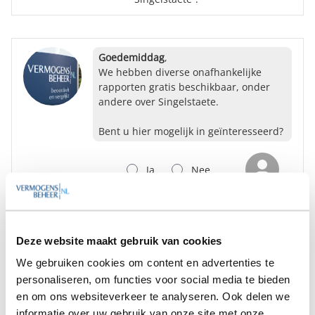
Goedemiddag
,
We hebben diverse onafhankelijke
rapporten gratis beschikbaar, onder
andere over Singelstaete.
Bent u hier mogelijk in geïnteresseerd?
Ja
Nee
Op zoek naar de beste
vermogensbeheerder?
Deze website maakt gebruik van cookies
Bent u op zoek naar de voor u beste
We gebruiken cookies om content en advertenties te
vermogensbeheerder?
personaliseren, om functies voor social media te bieden
Vraag dan gratis en geheel vrijblijvend een
en om ons websiteverkeer te analyseren. Ook delen we
SelectieRapport aan. Per e-mail ontvangt u
informatie over uw gebruik van onze site met onze