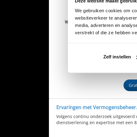
Deze website maakt gebruik
+31
Email
*
We gebruiken cookies om cont
websiteverkeer te analyseren
Wanneer bent u het beste
media, adverteren en analys
telefonisch bereikbaar?
verstrekt of die ze hebben v
Ja,
Zelf instellen
Ve
bel
Gra
Ervaringen met Vermogensbeheer.
Volgens continu onderzoek uitgevoerd 
dienstverlening en expertise met een 8