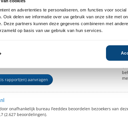
 van cookies
ent en advertenties te personaliseren, om functies voor social
. Ook delen we informatie over uw gebruik van onze site met on
e. Deze partners kunnen deze gegevens combineren met andere i
erzameld op basis van uw gebruik van hun services.
Het
Inc
 ik ontvang graag het gratis Bedrijfsrapport en geef
Acc
rmogensbeheer.nl toestemming mij te mailen en te
U o
len indien er nog vragen zijn over deze aanvraag.
Uw
be
me
tis rapport(en) aanvragen
nl
door onafhankelijk bureau Feeddex beoordelen bezoekers van deze
,7 (2.627 beoordelingen).