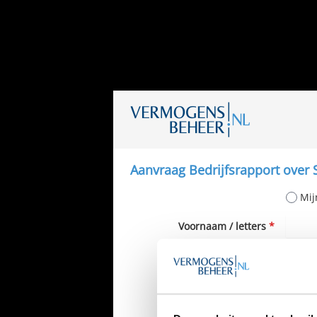
Aanvraag Bedrijfsrapport over
Mij
Voornaam / letters
*
Tussenvoegsel
Achternaam
*
Telefoon
*
Ned