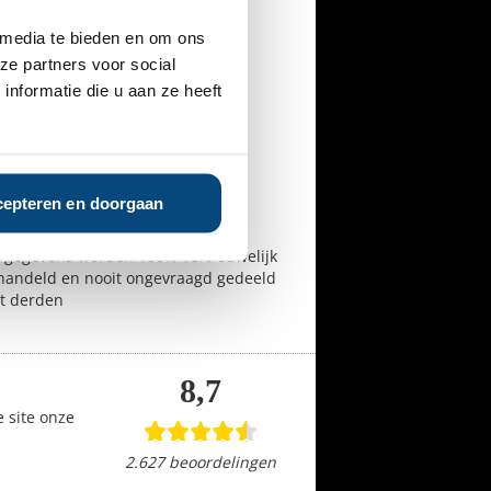
 media te bieden en om ons
ze partners voor social
nformatie die u aan ze heeft
 rapport is gratis en vrijblijvend
lusief onze Expertbeoordeling
epteren en doorgaan
ntvangt het rapport per e-mail
 gegevens worden 100% vertrouwelijk
handeld en nooit ongevraagd gedeeld
t derden
8,7
 site onze
2.627 beoordelingen