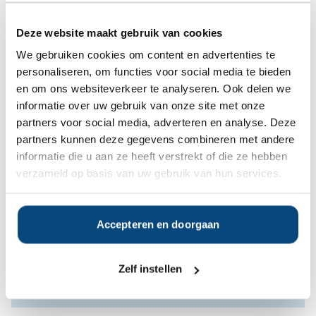
gratis beschikbaar.
Bent u hier mogelijk in geïnteresseerd?
Deze website maakt gebruik van cookies
We gebruiken cookies om content en advertenties te
Ja
Nee
personaliseren, om functies voor social media te bieden
en om ons websiteverkeer te analyseren. Ook delen we
informatie over uw gebruik van onze site met onze
Op zoek naar de beste
partners voor social media, adverteren en analyse. Deze
vermogensbeheerder?
partners kunnen deze gegevens combineren met andere
Bent u op zoek naar de voor u beste
informatie die u aan ze heeft verstrekt of die ze hebben
vermogensbeheerder?
verzameld op basis van uw gebruik van hun services.
Vraag dan gratis en geheel vrijblijvend een
SelectieRapport aan. Per e-mail ontvangt u
een selectie van goede vermogensbeheerders die het
Accepteren en doorgaan
beste passen bij uw persoonlijke situatie, wensen en
voorkeuren.
Zelf instellen
Gratis Selectierapport