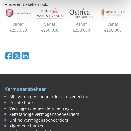
Anderen bekeken ook:
Vanaf
Vanaf
Vanaf
Vanaf
€250.000
€250.000
€250.000
€250.000
Deel op Facebook
Deel op X
Deel op LinkedIn
Vermogensbeheer
Alle vermogensbeheerders in Nederland
Private banks
Vermogensbeheerders per regio
Zelfstandige vermogensbeheerders
Online vermogensbeheerders
Algemene banken