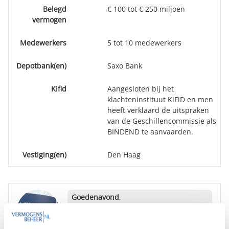
Belegd
€ 100 tot € 250 miljoen
vermogen
Medewerkers
5 tot 10 medewerkers
Depotbank(en)
Saxo Bank
Kifid
Aangesloten bij het
klachteninstituut KiFiD en men
heeft verklaard de uitspraken
van de Geschillencommissie als
BINDEND te aanvaarden.
Vestiging(en)
Den Haag
Goedenavond
,
We hebben diverse onafhankelijke
rapporten over NLD Vermogensbeheer