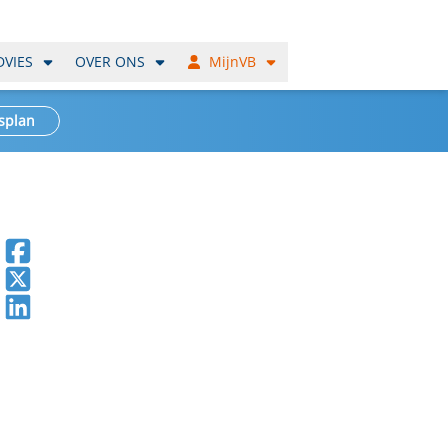
DVIES
OVER ONS
MijnVB
splan
Deel op Facebook
Deel op X
Deel op LinkedIn