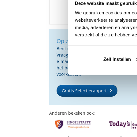
Deze website maakt gebruik
We gebruiken cookies om cont
websiteverkeer te analyseren
media, adverteren en analys
verstrekt of die ze hebben v
Op zoek naar de beste vermog
Bent u op zoek naar de voor u beste 
Vraag dan gratis en geheel vrijblijvend
Zelf instellen
e-mail ontvangt u een selectie van g
het beste passen bij uw persoonlijke s
voorkeuren.
Gratis Selectierapport
Anderen bekeken ook: