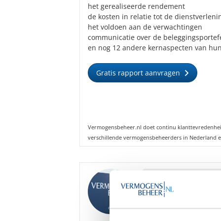
het gerealiseerde rendement
de kosten in relatie tot de dienstverleni
het voldoen aan de verwachtingen
communicatie over de beleggingsportefe
en nog 12 andere kernaspecten van hun
Gratis rapport aanvragen
Vermogensbeheer.nl doet continu klanttevredenhe
verschillende vermogensbeheerders in Nederland e
Goedemiddag
,
We hebben diverse ona
Vermogensbeheer grati
Bent u hier mogelijk i