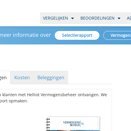
VERGELIJKEN
BEOORDELINGEN
A
 meer informatie over
Selectierapport
Vermogen
gen
Kosten
Beleggingen
n klanten met Helliot Vermogensbeheer ontvangen. We
port opmaken.