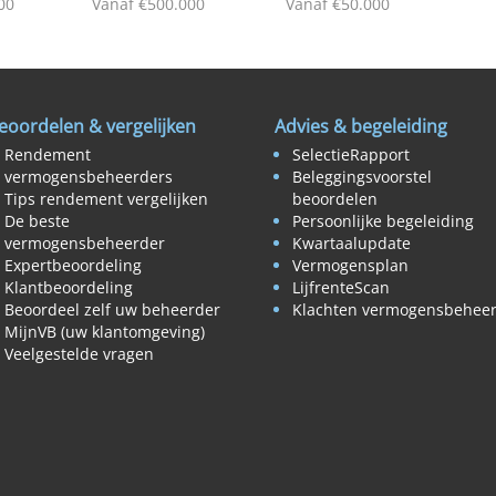
00
Vanaf €500.000
Vanaf €50.000
eoordelen & vergelijken
Advies & begeleiding
Rendement
SelectieRapport
vermogensbeheerders
Beleggingsvoorstel
Tips rendement vergelijken
beoordelen
De beste
Persoonlijke begeleiding
vermogensbeheerder
Kwartaalupdate
Expertbeoordeling
Vermogensplan
Klantbeoordeling
LijfrenteScan
Beoordeel zelf uw beheerder
Klachten vermogensbehee
MijnVB (uw klantomgeving)
Veelgestelde vragen