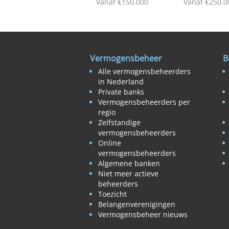
Vanaf €150.000
Vanaf €250.0
Vermogensbeheer
B
Alle vermogensbeheerders
in Nederland
Private banks
Vermogensbeheerders per
regio
Zelfstandige
vermogensbeheerders
Online
vermogensbeheerders
Algemene banken
Niet meer actieve
beheerders
Toezicht
Belangenverenigingen
Vermogensbeheer nieuws