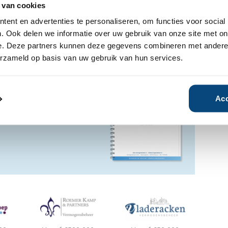
 van cookies
ent en advertenties te personaliseren, om functies voor social
Ja
Nee
. Ook delen we informatie over uw gebruik van onze site met on
e. Deze partners kunnen deze gegevens combineren met andere i
erzameld op basis van uw gebruik van hun services.
ensbeheerder?
vermogensbeheerder?
 een SelectieRapport aan. Per
Acc
oede vermogensbeheerders die
ituatie, wensen en