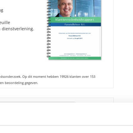
ng
uille
 dienstverlening.
idsonderzoek. Op dit moment hebben 19926 klanten over 153
en beoordeling gegeven.
fhankelijke rapporten over Helliot
s beschikbaar.
n geïnteresseerd?