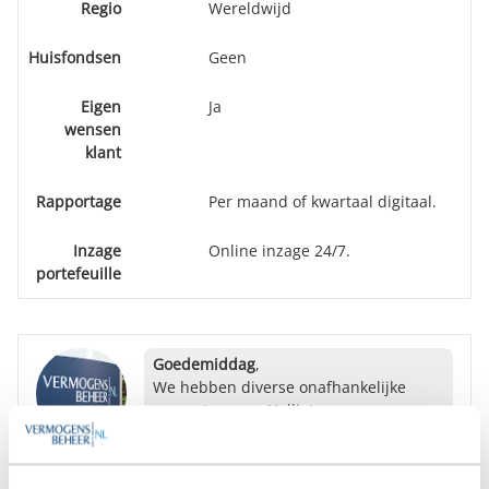
Regio
Wereldwijd
Huisfondsen
Geen
Eigen
Ja
wensen
klant
Rapportage
Per maand of kwartaal digitaal.
Inzage
Online inzage 24/7.
portefeuille
Goedemiddag
,
We hebben diverse onafhankelijke
rapporten over Helliot
Vermogensbeheer gratis beschikbaar.
Bent u hier mogelijk in geïnteresseerd?