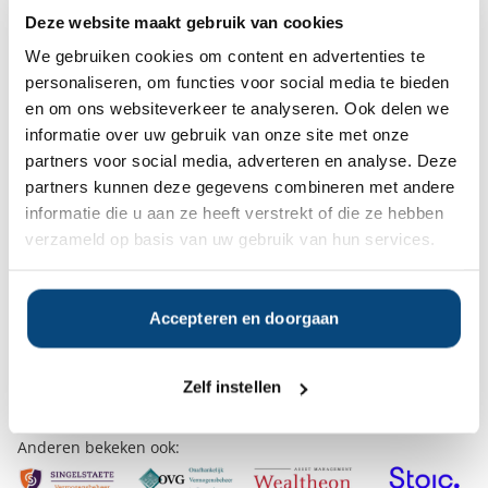
Deze website maakt gebruik van cookies
Ja
Nee
We gebruiken cookies om content en advertenties te
personaliseren, om functies voor social media te bieden
en om ons websiteverkeer te analyseren. Ook delen we
Op zoek naar de beste
informatie over uw gebruik van onze site met onze
vermogensbeheerder?
partners voor social media, adverteren en analyse. Deze
Bent u op zoek naar de voor u beste
partners kunnen deze gegevens combineren met andere
vermogensbeheerder?
informatie die u aan ze heeft verstrekt of die ze hebben
Vraag dan gratis en geheel vrijblijvend een
verzameld op basis van uw gebruik van hun services.
SelectieRapport aan. Per e-mail ontvangt u
een selectie van goede vermogensbeheerders die het
beste passen bij uw persoonlijke situatie, wensen en
Accepteren en doorgaan
voorkeuren.
Gratis Selectierapport
Zelf instellen
Anderen bekeken ook: