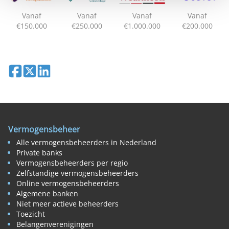
Vanaf
Vanaf
Vanaf
Vanaf
€150.000
€250.000
€1.000.000
€200.000
Deel op Facebook
Deel op X
Deel op LinkedIn
Vermogensbeheer
Alle vermogensbeheerders in Nederland
Private banks
Vermogensbeheerders per regio
Zelfstandige vermogensbeheerders
Online vermogensbeheerders
Algemene banken
Niet meer actieve beheerders
Toezicht
Belangenverenigingen