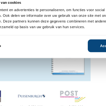
 van cookies
ent en advertenties te personaliseren, om functies voor social
Ja
Nee
. Ook delen we informatie over uw gebruik van onze site met on
e. Deze partners kunnen deze gegevens combineren met andere i
erzameld op basis van uw gebruik van hun services.
ensbeheerder?
vermogensbeheerder?
 een SelectieRapport aan. Per
Acc
oede vermogensbeheerders die
ituatie, wensen en