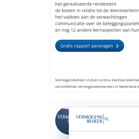
het gerealiseerde rendement
de kosten in relatie tot de dienstverleni
het voldoen aan de verwachtingen
communicatie over de beleggingsportefe
en nog 12 andere kernaspecten van hun
Gratis rapport aanvragen
Vermogensbeheer.nl doet continu klanttevredenhe
verschillende vermogensbeheerders in Nederland e
Goedenacht
,
We hebben diverse ona
Hart Vermogensbeheer 
Bent u hier mogelijk i