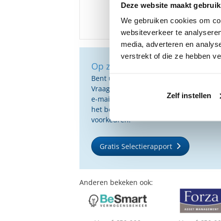
Deze website maakt gebruik
We gebruiken cookies om cont
websiteverkeer te analyseren
media, adverteren en analys
verstrekt of die ze hebben v
Op zoek naar de beste vermog
Bent u op zoek naar de voor u beste 
Vraag dan gratis en geheel vrijblijvend
Zelf instellen
e-mail ontvangt u een selectie van g
het beste passen bij uw persoonlijke s
voorkeuren.
Gratis Selectierapport
Anderen bekeken ook: