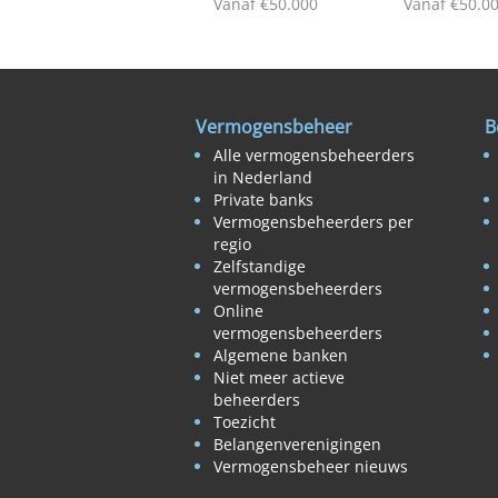
Vanaf €50.000
Vanaf €50.0
Vermogensbeheer
B
Alle vermogensbeheerders
in Nederland
Private banks
Vermogensbeheerders per
regio
Zelfstandige
vermogensbeheerders
Online
vermogensbeheerders
Algemene banken
Niet meer actieve
beheerders
Toezicht
Belangenverenigingen
Vermogensbeheer nieuws