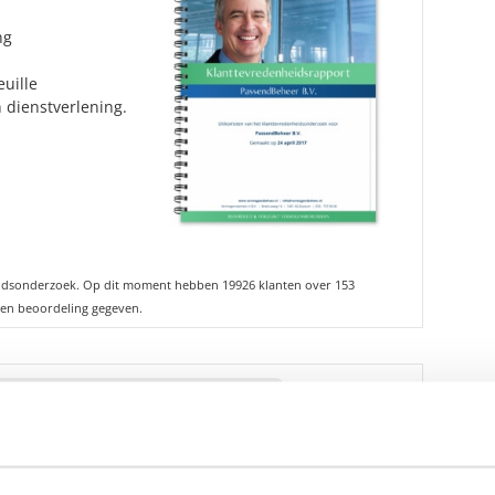
ng
uille
 dienstverlening.
idsonderzoek. Op dit moment hebben 19926 klanten over 153
en beoordeling gegeven.
fhankelijke rapporten over Groene
gratis beschikbaar.
n geïnteresseerd?