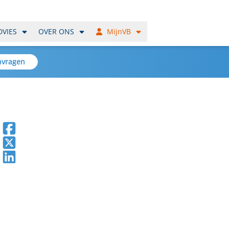
DVIES
OVER ONS
MijnVB
nvragen
Deel op Facebook
Deel op X
Deel op LinkedIn