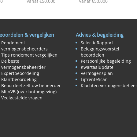
00
Vanaf €50.000
Vanaf €50.000
eoordelen & vergelijken
Advies & begeleiding
Rendement
SelectieRapport
vermogensbeheerders
Beleggingsvoorstel
Tips rendement vergelijken
beoordelen
De beste
Persoonlijke begeleiding
vermogensbeheerder
Kwartaalupdate
Expertbeoordeling
Vermogensplan
Klantbeoordeling
LijfrenteScan
Beoordeel zelf uw beheerder
Klachten vermogensbehee
MijnVB (uw klantomgeving)
Veelgestelde vragen